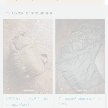
Схожі оголошення
5
3
USGI Industries Військова
Спальний мішок олива
Харків
ковдра Poncho