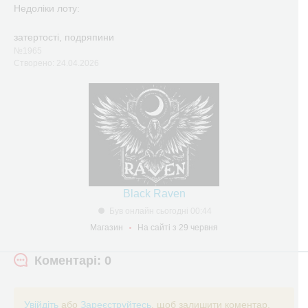
Недоліки лоту:
затертості, подряпини
№1965
Створено: 24.04.2026
Black Raven
Був онлайн сьогодні 00:44
Магазин
На сайті з 29 червня
Коментарі: 0
Увійдіть
або
Зареєструйтесь
, щоб залишити коментар.