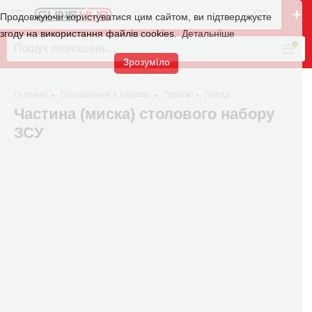
Продовжуючи користуватися цим сайтом, ви підтверджуєте
згоду на використання файлів cookies.
Детальніше
Зрозуміло
Головна
Оголошення в Харкові
Туризм
Посуд
Частина (миска) столового набору
ЗСУ