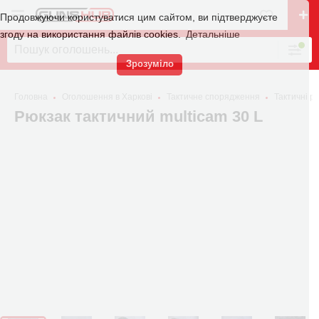
Продовжуючи користуватися цим сайтом, ви підтверджуєте
згоду на використання файлів cookies.
Детальніше
Зрозуміло
Головна
Оголошення в Харкові
Тактичне спорядження
Тактичні р
Рюкзак тактичний multicam 30 L