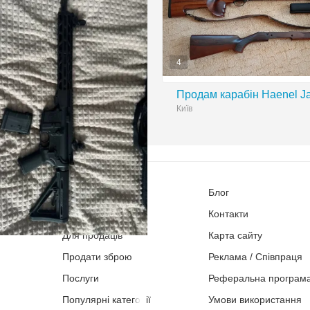
4
Продам карабін Haenel J
Київ
80 000 грн
Оголошення
Блог
Магазини
Контакти
Для продаців
Карта сайту
back DB15 BLACK, кал.
Продати зброю
Реклама / Співпраця
m, ствол 16”, M-LOK —
Послуги
Реферальна програм
т
Популярні категорії
Умови використання