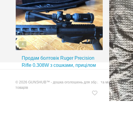
4
Продам болтовік Ruger Precision
Rifle 0.308W з сошками, прицілом
Hawke 3-9X40, чохлом та
патронамим
© 2026 GUNSHUB™ - дошка оголошень для зброї та мілітарі
Київ
товарів
99 000 грн
Торг
5
Diamond
.223 Re
комплек
Київ