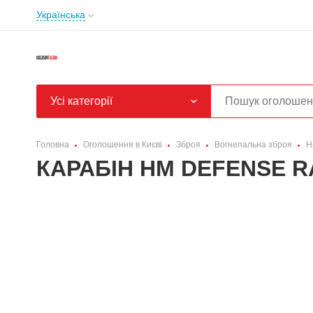
Українська
Усі категорії
Головна
Оголошення в Києві
Зброя
Вогнепальна зброя
Н
КАРАБІН HM DEFENSE RA