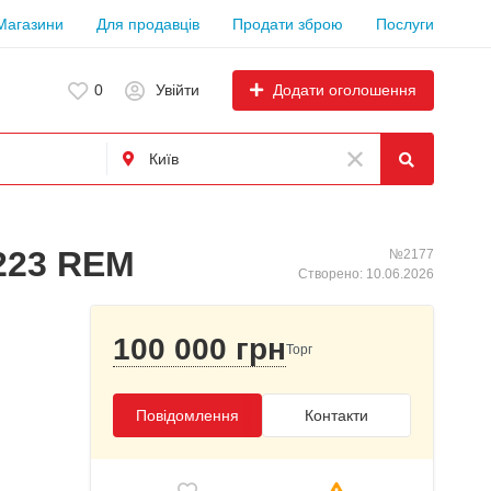
Магазини
Для продавців
Продати зброю
Послуги
Додати оголошення
0
Увійти
223 REM
№2177
Створено: 10.06.2026
100 000 грн
Торг
Повідомлення
Контакти