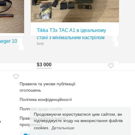
8
Tikka T3x TAC A1 в ідеальному
стані з мінімальним настрілом
aeger 10
Київ
$3 000
Правила та умови публікації
оголошень
Політика конфіденційності
Політика щодо cookie
Продовжуючи користуватися цим сайтом, ви
Правила реферальной
підтверджуєте згоду на використання файлів
а
программы
cookies.
Детальніше