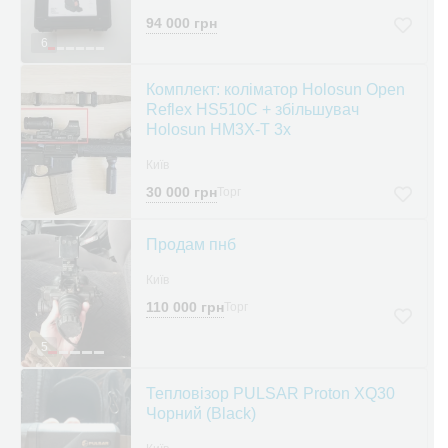
94 000 грн
6
Комплект: коліматор Holosun Open
Reflex HS510C + збільшувач
Holosun HM3X-T 3x
Київ
30 000 грн
Торг
Продам пнб
Київ
110 000 грн
Торг
5
Тепловізор PULSAR Proton XQ30
Чорний (Black)