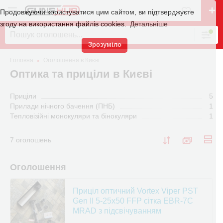
Продовжуючи користуватися цим сайтом, ви підтверджуєте
згоду на використання файлів cookies.
Детальніше
Зрозуміло
Головна
Оголошення в Києві
Оптика та приціли в Києві
Приціли
5
Прилади нічного бачення (ПНБ)
1
Тепловізійні монокуляри та бінокуляри
1
7 оголошень
Оголошення
Приціл оптичний Vortex Viper PST
Gen II 5-25x50 FFP сітка EBR-7C
MRAD з підсвічуванням