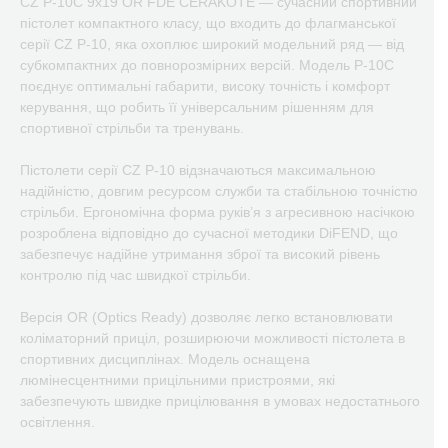
CZ P-10C 9x19 OR FDE CERAKOTE — сучасний спортивний
пістолет компактного класу, що входить до флагманської
серії CZ P-10, яка охоплює широкий модельний ряд — від
субкомпактних до повнорозмірних версій. Модель P-10C
поєднує оптимальні габарити, високу точність і комфорт
керування, що робить її універсальним рішенням для
спортивної стрільби та тренувань.
Пістолети серії CZ P-10 відзначаються максимальною
надійністю, довгим ресурсом служби та стабільною точністю
стрільби. Ергономічна форма руків’я з агресивною насічкою
розроблена відповідно до сучасної методики DiFEND, що
забезпечує надійне утримання зброї та високий рівень
контролю під час швидкої стрільби.
Версія OR (Optics Ready) дозволяє легко встановлювати
коліматорний приціл, розширюючи можливості пістолета в
спортивних дисциплінах. Модель оснащена
люмінесцентними прицільними пристроями, які
забезпечують швидке прицілювання в умовах недостатнього
освітлення.