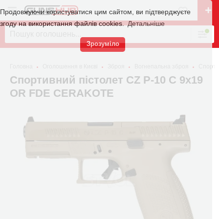
Продовжуючи користуватися цим сайтом, ви підтверджуєте
згоду на використання файлів cookies.
Детальніше
Зрозуміло
Головна
Оголошення в Києві
Зброя
Вогнепальна зброя
Спорти
Спортивний пістолет CZ P-10 C 9x19
OR FDE CERAKOTE