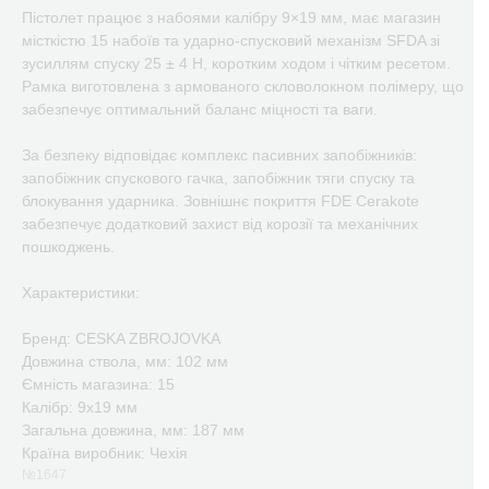
Пістолет працює з набоями калібру 9×19 мм, має магазин
місткістю 15 набоїв та ударно-спусковий механізм SFDA зі
зусиллям спуску 25 ± 4 Н, коротким ходом і чітким ресетом.
Рамка виготовлена з армованого скловолокном полімеру, що
забезпечує оптимальний баланс міцності та ваги.
За безпеку відповідає комплекс пасивних запобіжників:
запобіжник спускового гачка, запобіжник тяги спуску та
блокування ударника. Зовнішнє покриття FDE Cerakote
забезпечує додатковий захист від корозії та механічних
пошкоджень.
Характеристики:
Бренд: CESKA ZBROJOVKA
Довжина ствола, мм: 102 мм
Ємність магазина: 15
Калібр: 9х19 мм
Загальна довжина, мм: 187 мм
Країна виробник: Чехія
№1647