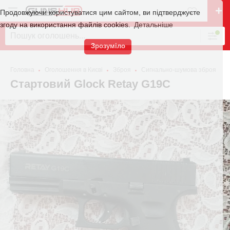
Продовжуючи користуватися цим сайтом, ви підтверджуєте
згоду на використання файлів cookies.
Детальніше
Зрозуміло
Головна
Оголошення в Києві
Зброя
Сигнально-шумова зброя
Стартовий Glock Retay G19C