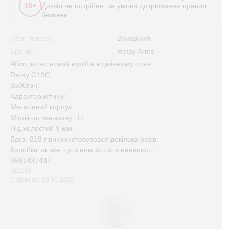
18+
Дозвіл не потрібен, за умови дотримання правил
безпеки.
Стан товару:
Вживаний
Бренд:
Retay Arms
Абсолютно новий виріб в відмінному стані
Retay G19C
3500грн.
Характеристики:
Металевий корпус
Місткість магазину: 14
Під холостий 9 мм.
Вага: 818 г використовувався декілька разів.
Коробка та все що з ним йшло в наявності.
0687437437
№2136
Створено: 29.05.2026