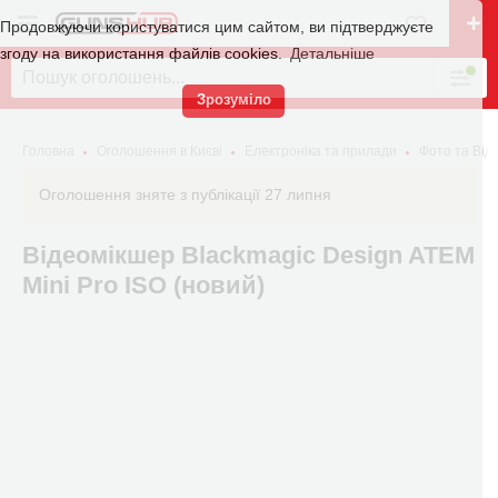
Продовжуючи користуватися цим сайтом, ви підтверджуєте
згоду на використання файлів cookies.
Детальніше
Зрозуміло
Головна
Оголошення в Києві
Електроніка та прилади
Фото та Від
Оголошення зняте з публікації 27 липня
Відеомікшер Blackmagic Design ATEM
Mini Pro ISO (новий)