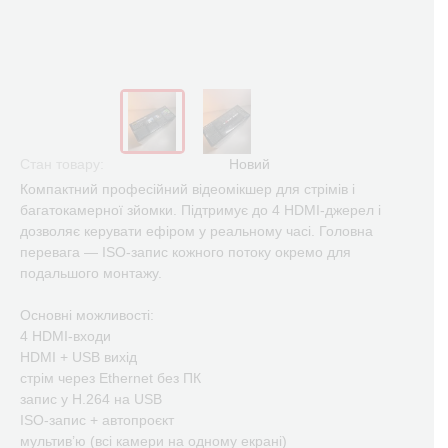
Стан товару:
Новий
Компактний професійний відеомікшер для стрімів і
багатокамерної зйомки. Підтримує до 4 HDMI-джерел і
дозволяє керувати ефіром у реальному часі. Головна
перевага — ISO-запис кожного потоку окремо для
подальшого монтажу.
Основні можливості:
4 HDMI-входи
HDMI + USB вихід
стрім через Ethernet без ПК
запис у H.264 на USB
ISO-запис + автопроєкт
мультив’ю (всі камери на одному екрані)