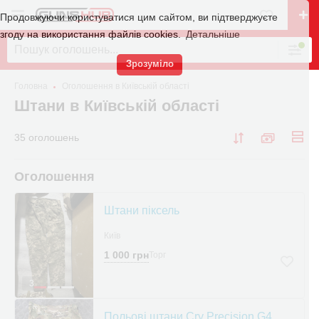
Продовжуючи користуватися цим сайтом, ви підтверджуєте
згоду на використання файлів cookies.
Детальніше
Зрозуміло
Головна
Оголошення в Київській області
Штани в Київській області
35 оголошень
Оголошення
Штани піксель
Київ
1 000 грн
Торг
3
Польові штани Cry Precision G4