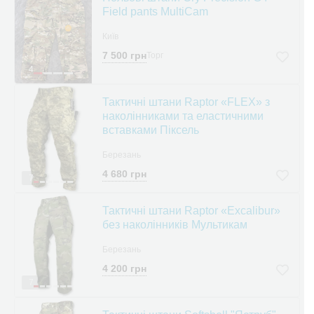
Field pants MultiCam
Київ
7 500 грн
Торг
4
Тактичні штани Raptor «FLEX» з
наколінниками та еластичними
вставками Піксель
Березань
4 680 грн
7
Тактичні штани Raptor «Excalibur»
без наколінників Мультикам
Березань
4 200 грн
7