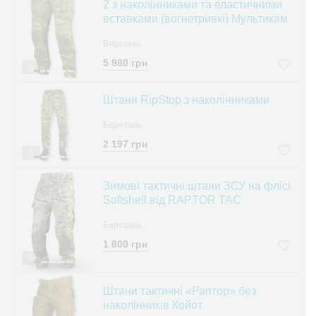
2 з наколінниками та еластичними
вставками (вогнетривкі) Мультикам
Березань
5 980 грн
6
Штани RipStop з наколінниками
Березань
2 197 грн
5
Зимові тактичні штани ЗСУ на флісі
Softshell від RAPTOR TAC
Березань
1 800 грн
5
Штани тактичні «Раптор» без
наколінників Койот