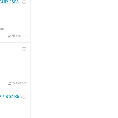
 SUR 2608
rms
26 лютого
25 лютого
 BP9CC Blowback 4.5 мм