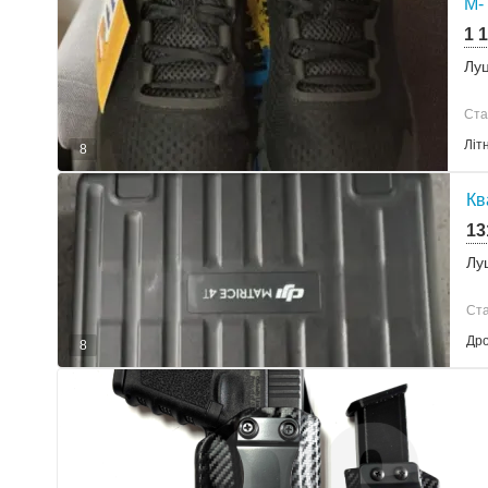
M-
1 
Лу
Ста
Літ
8
Кв
13
Лу
Ста
Дро
8