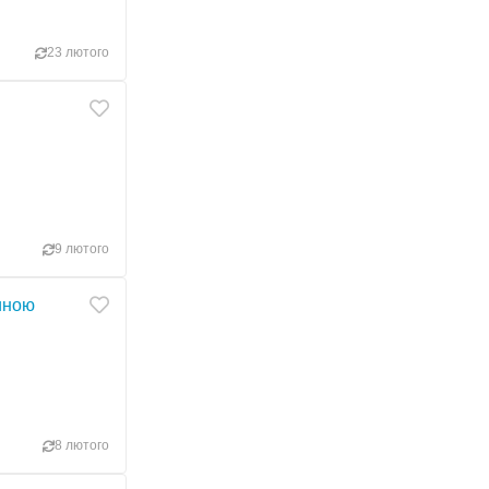
23 лютого
9 лютого
жиною
8 лютого