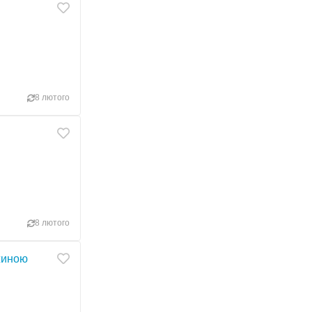
8 лютого
8 лютого
ужиною