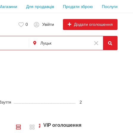
Магазини
Для продавців
Продати зброю
Послуги
Додати оголошення
0
Увійти
Взуття
2
VIP оголошення