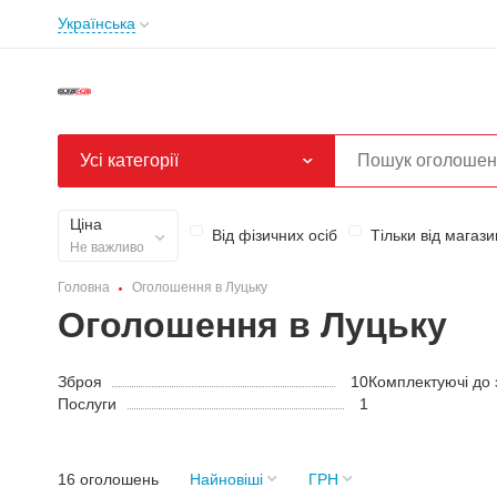
Українська
Усі категорії
Ціна
Від фізичних осіб
Тільки від магази
Не важливо
Головна
Оголошення в Луцьку
Оголошення в Луцьку
Зброя
10
Комплектуючі до 
Послуги
1
16 оголошень
Найновіші
ГРН