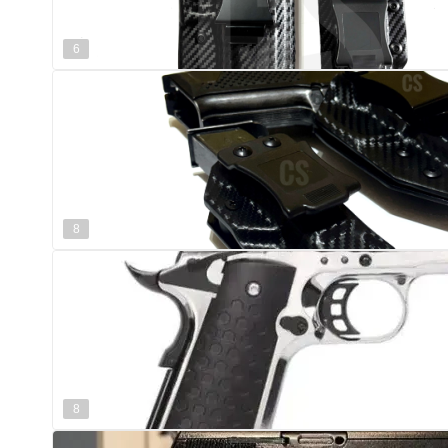
6
8
8