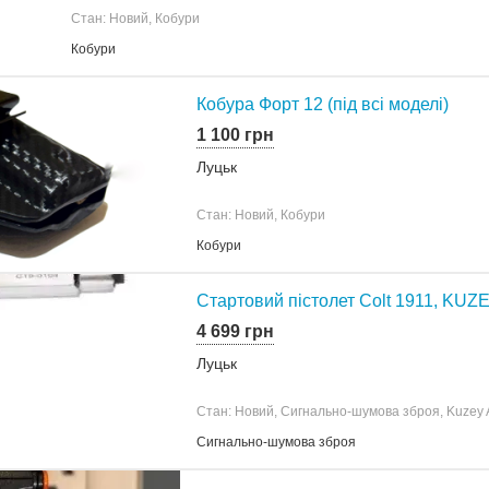
Стан: Новий, Кобури
Кобури
Кобура Форт 12 (під всі моделі)
1 100 грн
Луцьк
Стан: Новий, Кобури
Кобури
Cтартовий пістолет Colt 1911, KUZ
4 699 грн
Луцьк
Стан: Новий, Сигнально-шумова зброя, Kuzey
Сигнально-шумова зброя