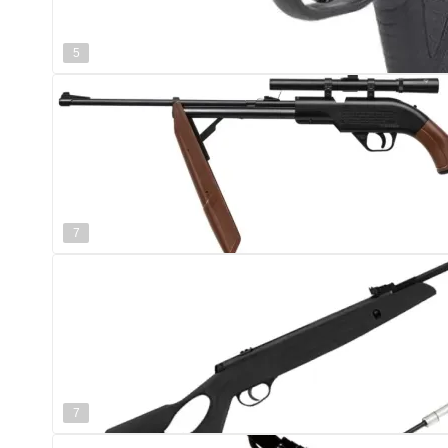
5
7
7