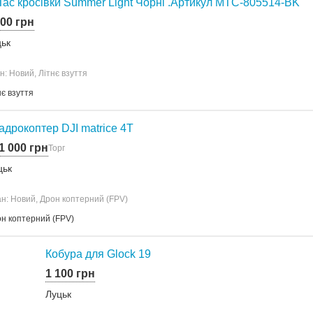
Tac кросівки Summer Light Чорні .Артикул MTC-805514-BK
100 грн
цьк
н: Новий, Літнє взуття
нє взуття
адрокоптер DJI matrice 4T
1 000 грн
Торг
цьк
н: Новий, Дрон коптерний (FPV)
н коптерний (FPV)
Кобура для Glock 19
1 100 грн
Луцьк