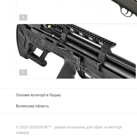
4
5
Основні категорії в Луцьку
Волинська область
© 2026 GUNSHUB™ - дошка оголошень для зброї та мілітарі
товарів