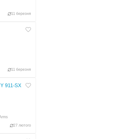
11 березня
11 березня
EY 911-SX
 Arms
27 лютого