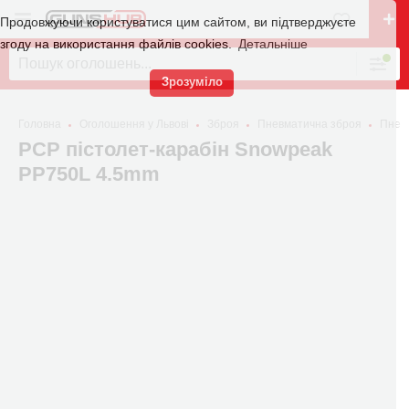
Продовжуючи користуватися цим сайтом, ви підтверджуєте
згоду на використання файлів cookies.
Детальніше
Зрозуміло
Головна
Оголошення у Львові
Зброя
Пневматична зброя
Пневм
PCP пістолет-карабін Snowpeak
PP750L 4.5mm