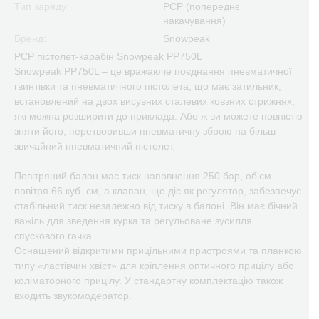
Тип заряду:
PCP (попереднє
накачування)
Бренд:
Snowpeak
PCP пістолет-карабін Snowpeak PP750L
Snowpeak PP750L – це вражаюче поєднання пневматичної
гвинтівки та пневматичного пістолета, що має затильник,
встановлений на двох висувних сталевих ковзних стрижнях,
які можна розширити до приклада. Або ж ви можете повністю
зняти його, перетворивши пневматичну зброю на більш
звичайний пневматичний пістолет.
Повітряний балон має тиск наповнення 250 бар, об'єм
повітря 66 куб. см, а клапан, що діє як регулятор, забезпечує
стабільний тиск незалежно від тиску в балоні. Він має бічний
важіль для зведення курка та регульоване зусилля
спускового гачка.
Оснащений відкритими прицільними пристроями та планкою
типу «ластівчин хвіст» для кріплення оптичного прицілу або
коліматорного прицілу. У стандартну комплектацію також
входить звукомодератор.