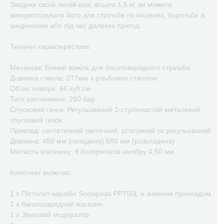
Завдяки своїй легкій вазі, всього 1,5 кг, ви можете
використовувати його для стрільби по мішенях, боротьби зі
шкідниками або під час далеких пригод.
Технічні характеристики:
Механізм: Бічний важіль для багатозарядного стрільби
Довжина ствола: 277мм з різьбовим стволом
Об'єм повітря: 66 куб.см
Тиск заповнення: 250 бар
Спусковий гачок: Регульований 2-ступінчастий металевий
спусковий гачок
Приклад: синтетичний тактичний, розсувний та регульований
Довжина: 450 мм (складена) 680 мм (розкладена)
Місткість магазину: 9 боєприпасів калібру 4,50 мм
Комплект включає:
1 х Пістолет-карабін Snowpeak PP750L зі знімним прикладом
1 х багатозарядний магазин
1 x Звуковий модератор