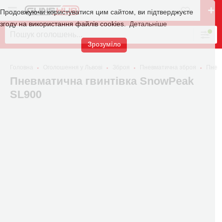
Продовжуючи користуватися цим сайтом, ви підтверджуєте
згоду на використання файлів cookies.
Детальніше
Зрозуміло
Головна
Оголошення у Львові
Зброя
Пневматична зброя
Пневм
Пневматична гвинтівка SnowPeak
SL900