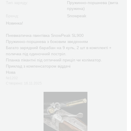
Тип заряду:
Пружинно-поршнева (вита
пружина)
Бренд:
Snowpeak
Новинка!
Пневматична гвинтівка SnowPeak SL900
Пружинно-поршнева з боковим зведенням
Багато зарядний барабан на 9 куль, 2 шт в комплекті +
поличка під одиночний постріл.
Планка пікантні під оптичний приціл чи коліматор.
Приклад з компенсатором віддачі
Нова
№1202
Створено: 16.11.2025