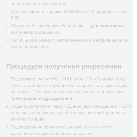
непогашенных судимостей.
Медпригодность: справка
№127/о
от ЛКК (срок указывает
ЛКК).
Обучение безопасному обращению —
для первичного
получения
разрешения.
Наличие запираемого
металлического сейфа/шкафа
по
месту проживания.
Процедура получения разрешения
Подготовьте: паспорт/ID, ИНН, фото 3,5×4,5, медсправку
127/о, сертификат обучения (для первичного), квитанцию
об оплате.
Справку о несудимости
могут запросить
по
требованию подразделения
.
Подайте заявление через «Единое окно гражданина» / ЕРЗ
или через лицензированный магазин, который передаст
пакет в полицию.
Подразделение проверяет данные; осмотр места
хранения возможен при необходимости.