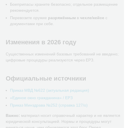
Боеприпасы храните безопасно; отдельное размещение
рекомендуется.
Перевозите оружие
разряжённым
в
чехле/кейсе
с
документами при себе.
Изменения в 2026 году
Существенных изменений базовых требований не введено;
цифровые процедуры реализуются через ЕРЗ.
Официальные источники
Приказ МВД №622 (актуальная редакция)
«Единое окно гражданина» / ЕРЗ
Приказ Минздрава №252 (справка 127/о)
Важно:
материал носит справочный характер и не является
юридической консультацией. Нормы и процедуры могут
меняться чаще, чем обновляется этот блог. Перед