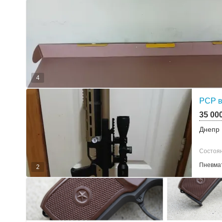
4
PCP в
35 00
Днепр
Состоян
Пневмат
2