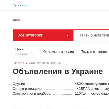
Русский
Все категории
Цена
От физических лиц
Только от магази
Не важно
Главная
Объявления в Украине
Объявления в Украине
Оружие
480
Комплектующие 
Оптика и прицелы
42
БПЛА и комплек
Электроника и приборы
110
Тактическое сна