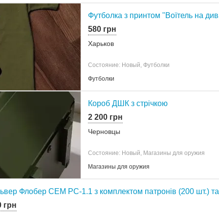
Футболка з принтом "Воїтель на ди
580 грн
Харьков
Состояние: Новый, Футболки
Футболки
Короб ДШК з стрічкою
2 200 грн
Черновцы
Состояние: Новый, Магазины для оружия
Магазины для оружия
ьвер Флобер СЕМ РС-1.1 з комплектом патронів (200 шт.) т
0 грн