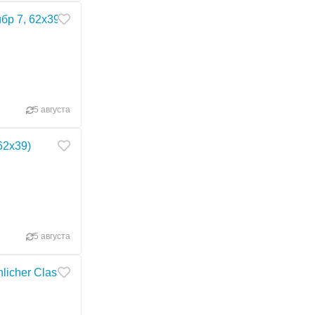
р 7, 62х39 в отличном тактическом обвесе + глушитель
5 августа
62х39)
5 августа
licher Classic 308 Win