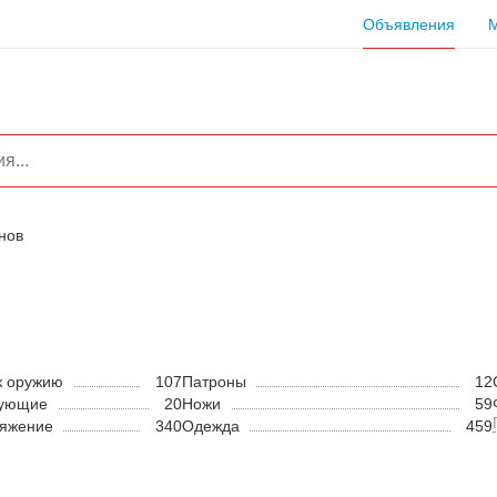
Объявления
нов
к оружию
107
Патроны
12
тующие
20
Ножи
59
ряжение
340
Одежда
459