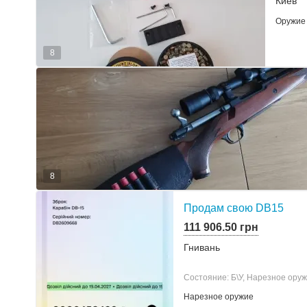
Киев
Оружие
8
8
Продам свою DB15
111 906.50 грн
Гнивань
Состояние: Б\У, Нарезное оруж
Нарезное оружие