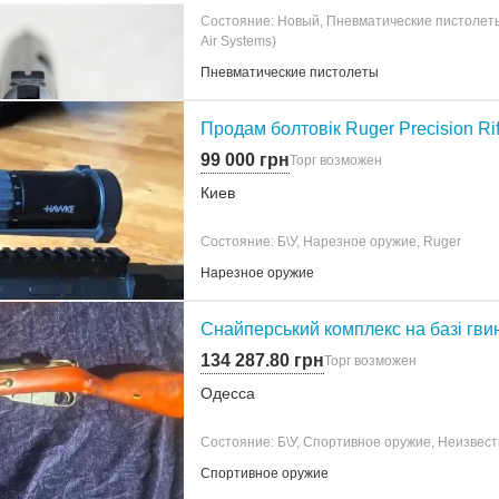
Состояние: Новый, Пневматические пистолеты
Air Systems)
Пневматические пистолеты
Продам болтовік Ruger Precision R
99 000 грн
Торг возможен
Киев
Состояние: Б\У, Нарезное оружие, Ruger
Нарезное оружие
Снайперський комплекс на базі гви
134 287.80 грн
Торг возможен
Одесса
Состояние: Б\У, Спортивное оружие, Неизвест
Спортивное оружие