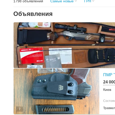
1798 объявлений
Самые новые
ГРН
Объявления
4
ПМР 
24 00
Киев
Состоян
Травмат
7