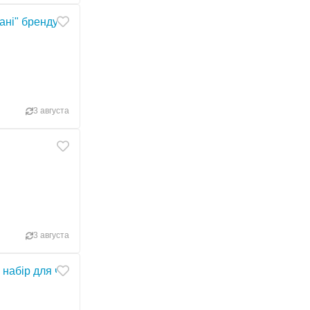
вані" бренду ПOTEKLO хакі
3 августа
3 августа
а набір для чищення