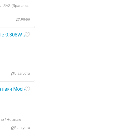
, SAS (Spartacus
Вчера
ifle 0.308W з сошками, прицілом Hawke 3-9X40, чохлом та п
5 августа
нтівки Мосіна (7.62х54R) + ММГ + бонуси
но / Не знаю
5 августа