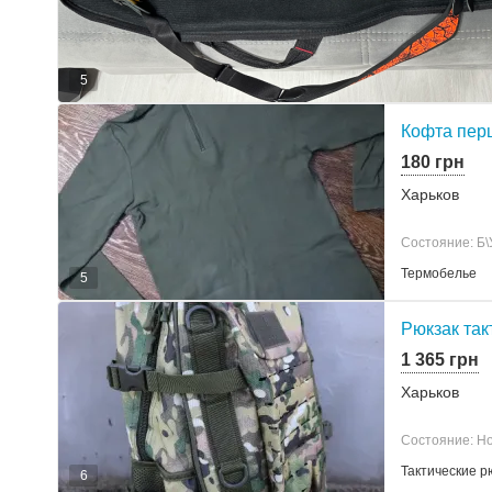
5
Кофта перш
180 грн
Харьков
Состояние: Б\
Термобелье
5
Рюкзак так
1 365 грн
Харьков
Состояние: Но
Тактические р
6