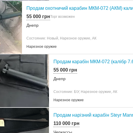
Продам охотничий карабин МКМ-072 (АКМ) калиб
55 000 грн
Торг возможен
Днепр
Состояние: Новый, Нарезное оружие, АК
Нарезное оружие
Продам карабін МКМ-072 (калібр 7.
55 000 грн
Днепр
Состояние: Б\У, Нарезное оружие, АК
Нарезное оружие
Продам нарізний карабін Steyr Mann
110 000 грн
Черкассы