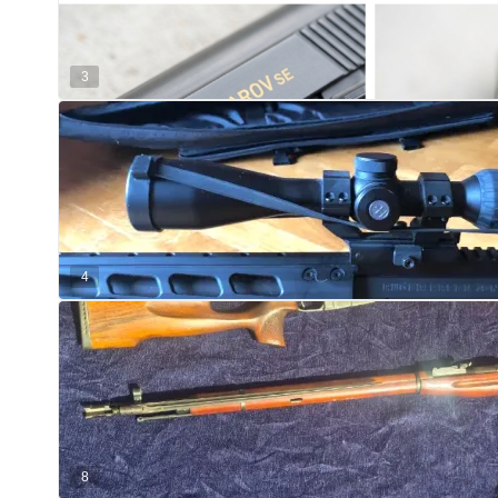
3
4
8