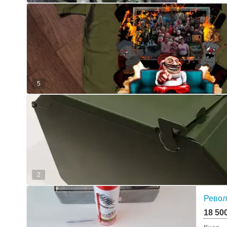
5
2
Револ
18 50