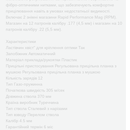
фібро-оптичними нитками, що забезпечують комфортне
прицілювання навіть в умовах недостатньої видимості.
Включає 2 знімні магазини Rapid Performance Mag (RPM).
Магазин на 12 патронів калібру .177 (4,5 мм) і магазин на 10
патронів калібру .22 (5,5 мм).
Характеристики
Ластівчин хвіст" для кріплення оптики Так
Запобіжник Автоматичний
Матеріал приклада/рукоятки Пластик
Прицільні пристосування Регульована прицільна планка з
мушкою Регульована прицільна планка з мушкою
Кількість зарядів 12
Тип Газо-пружинна
Початкова швидкість 305 м/сек
Довжина ствола 370 мм
Країна виробник Туреччина
Тип ствола Сталевий з нарізами
Тип взводу Перелом ствола
Калібр 4.5 мм
Гарантійний термін 6 міс