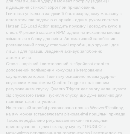
для пом'якшення удару в момент пострілу (віддачі) і
підвищення стійкості зброї при прицілюванні.
Гвинтівка унікальна завдяки її багатозарядному магазину з
автоматичною подачею снарядів - одним рухом система
Hatsan EZ-Load Action взводить пружину і доводить кулю в
ствол. Фірмовий магазин RPM одним натисканням кнопки
знімається з блоку для зміни. Автоматичний запобіжник
розташований позаду ствольної коробки, що зручно і для
лівші, і для правші. Зведення активує запобіжник
автоматично.
Ствол - нарізний і виготовлений зі збройової сталі та
доповнений полімерним кожухом з інтегрованим
саундмодератором. Гвинтівку оснащено новим ударно-
спусковим механізмом Quattro Trigger з поліпшеним
регулюванням спуску. Quattro Trigger дає змогу налаштувати
хід спускового гачка і зусилля спуску, що дуже важливо для
гвинтівки такої потужності.
На ствольній коробці розташована планка Weaver/Picatinny,
на яку можна встановлювати різноманітні прицільні прилади.
Також передбачено регульовані механічні прицільні
пристосування - цілик і складну мушку "TRUGLO" з
можливістю регулювання за горизонталлю і вертикаллю та