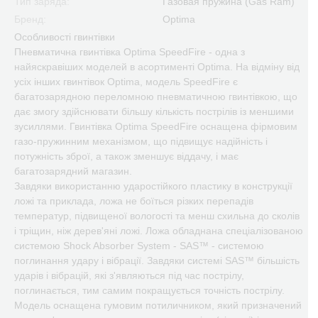
Тип заряда:
Газовая пружина (Gas Ram)
Бренд:
Optima
Особливості гвинтівки
Пневматична гвинтівка Optima SpeedFire - одна з
найяскравіших моделей в асортименті Optima. На відміну від
усіх інших гвинтівок Optima, модель SpeedFire є
багатозарядною переломною пневматичною гвинтівкою, що
дає змогу здійснювати більшу кількість пострілів із меншими
зусиллями. Гвинтівка Optima SpeedFire оснащена фірмовим
газо-пружинним механізмом, що підвищує надійність і
потужність зброї, а також зменшує віддачу, і має
багатозарядний магазин.
Завдяки використанню ударостійкого пластику в конструкції
ложі та приклада, ложа не боїться різких перепадів
температур, підвищеної вологості та менш схильна до сколів
і тріщин, ніж дерев'яні ложі. Ложа обладнана спеціалізованою
системою Shock Absorber System - SAS™ - системою
поглинання удару і вібрації. Завдяки системі SAS™ більшість
ударів і вібрацій, які з'являються під час пострілу,
поглинається, тим самим покращується точність пострілу.
Модель оснащена гумовим потиличником, який призначений