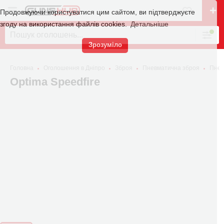
Продовжуючи користуватися цим сайтом, ви підтверджуєте
згоду на використання файлів cookies.
Детальніше
Зрозуміло
Головна
Оголошення в Дніпро
Зброя
Пневматична зброя
Пнев
Optima Speedfire