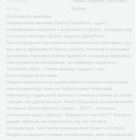
Тип заряду:
Газова пружина (Gas Ram)
Бренд:
Optima
Особливості гвинтівки
Пневматична гвинтівка Optima SpeedFire - одна з
найяскравіших моделей в асортименті Optima. На відміну від
усіх інших гвинтівок Optima, модель SpeedFire є
багатозарядною переломною пневматичною гвинтівкою, що
дає змогу здійснювати більшу кількість пострілів із меншими
зусиллями. Гвинтівка Optima SpeedFire оснащена фірмовим
газо-пружинним механізмом, що підвищує надійність і
потужність зброї, а також зменшує віддачу, і має
багатозарядний магазин.
Завдяки використанню ударостійкого пластику в конструкції
ложі та приклада, ложа не боїться різких перепадів
температур, підвищеної вологості та менш схильна до сколів
і тріщин, ніж дерев'яні ложі. Ложа обладнана спеціалізованою
системою Shock Absorber System - SAS™ - системою
поглинання удару і вібрації. Завдяки системі SAS™ більшість
ударів і вібрацій, які з'являються під час пострілу,
поглинається, тим самим покращується точність пострілу.
Модель оснащена гумовим потиличником, який призначений