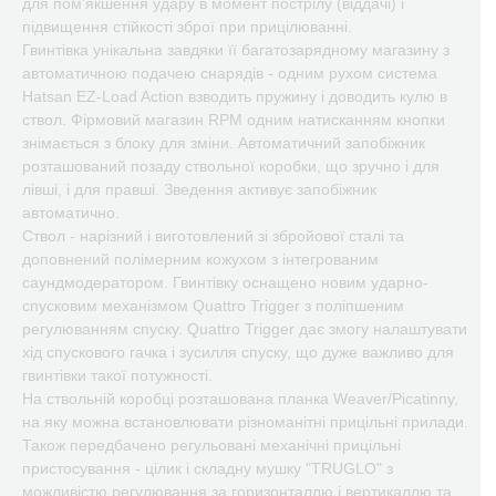
для пом'якшення удару в момент пострілу (віддачі) і
підвищення стійкості зброї при прицілюванні.
Гвинтівка унікальна завдяки її багатозарядному магазину з
автоматичною подачею снарядів - одним рухом система
Hatsan EZ-Load Action взводить пружину і доводить кулю в
ствол. Фірмовий магазин RPM одним натисканням кнопки
знімається з блоку для зміни. Автоматичний запобіжник
розташований позаду ствольної коробки, що зручно і для
лівші, і для правші. Зведення активує запобіжник
автоматично.
Ствол - нарізний і виготовлений зі збройової сталі та
доповнений полімерним кожухом з інтегрованим
саундмодератором. Гвинтівку оснащено новим ударно-
спусковим механізмом Quattro Trigger з поліпшеним
регулюванням спуску. Quattro Trigger дає змогу налаштувати
хід спускового гачка і зусилля спуску, що дуже важливо для
гвинтівки такої потужності.
На ствольній коробці розташована планка Weaver/Picatinny,
на яку можна встановлювати різноманітні прицільні прилади.
Також передбачено регульовані механічні прицільні
пристосування - цілик і складну мушку "TRUGLO" з
можливістю регулювання за горизонталлю і вертикаллю та