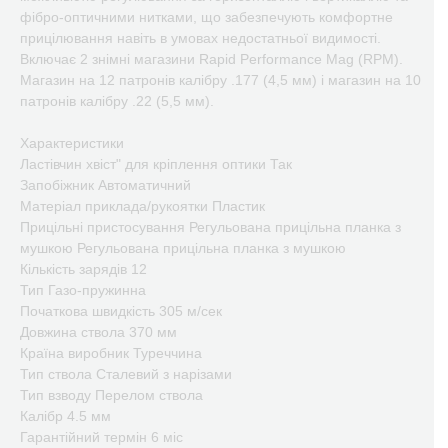
фібро-оптичними нитками, що забезпечують комфортне
прицілювання навіть в умовах недостатньої видимості.
Включає 2 знімні магазини Rapid Performance Mag (RPM).
Магазин на 12 патронів калібру .177 (4,5 мм) і магазин на 10
патронів калібру .22 (5,5 мм).
Характеристики
Ластівчин хвіст" для кріплення оптики Так
Запобіжник Автоматичний
Матеріал приклада/рукоятки Пластик
Прицільні пристосування Регульована прицільна планка з
мушкою Регульована прицільна планка з мушкою
Кількість зарядів 12
Тип Газо-пружинна
Початкова швидкість 305 м/сек
Довжина ствола 370 мм
Країна виробник Туреччина
Тип ствола Сталевий з нарізами
Тип взводу Перелом ствола
Калібр 4.5 мм
Гарантійний термін 6 міс