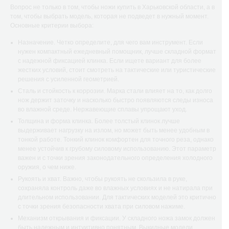
Вопрос не только в том, чтобы ножи купить в Харьковской области, а в
том, чтобы выбрать модель, которая не подведет в нужный момент.
Основные критерии выбора:
Назначение. Четко определите, для чего вам инструмент. Если
нужен компактный ежедневный помощник, лучше складной формат
с надежной фиксацией клинка. Если ищете вариант для более
жестких условий, стоит смотреть на тактические или туристические
решения с усиленной геометрией.
Сталь и стойкость к коррозии. Марка стали влияет на то, как долго
нож держит заточку и насколько быстро появляются следы износа
во влажной среде. Нержавеющие сплавы упрощают уход.
Толщина и форма клинка. Более толстый клинок лучше
выдерживает нагрузку на излом, но может быть менее удобным в
тонкой работе. Тонкий клинок комфортен для точного реза, однако
менее устойчив к грубому силовому использованию. Этот параметр
важен и с точки зрения законодательного определения холодного
оружия, о чем ниже.
Рукоять и хват. Важно, чтобы рукоять не скользила в руке,
сохраняла контроль даже во влажных условиях и не натирала при
длительном использовании. Для тактических моделей это критично
с точки зрения безопасности хвата при силовом нажиме.
Механизм открывания и фиксации. У складного ножа замок должен
быть надежным и интуитивно понятным. Выкидные модели