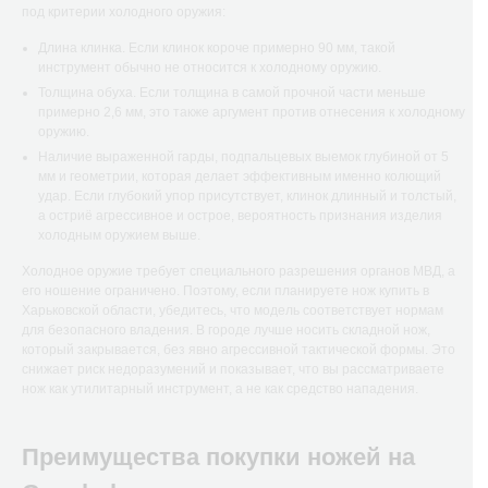
под критерии холодного оружия:
Длина клинка. Если клинок короче примерно 90 мм, такой
инструмент обычно не относится к холодному оружию.
Толщина обуха. Если толщина в самой прочной части меньше
примерно 2,6 мм, это также аргумент против отнесения к холодному
оружию.
Наличие выраженной гарды, подпальцевых выемок глубиной от 5
мм и геометрии, которая делает эффективным именно колющий
удар. Если глубокий упор присутствует, клинок длинный и толстый,
а остриё агрессивное и острое, вероятность признания изделия
холодным оружием выше.
Холодное оружие требует специального разрешения органов МВД, а
его ношение ограничено. Поэтому, если планируете нож купить в
Харьковской области, убедитесь, что модель соответствует нормам
для безопасного владения. В городе лучше носить складной нож,
который закрывается, без явно агрессивной тактической формы. Это
снижает риск недоразумений и показывает, что вы рассматриваете
нож как утилитарный инструмент, а не как средство нападения.
Преимущества покупки ножей на