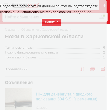
Продолжая пользоваться данным сайтом вы подтверждаете
согласие на использование файлов cookies.
подробнее
Понятно
Главная
Объявления в Харьковской области
Ножи в Харьковской области
Тактические ножи
6
Ножи с фиксированным клинком
2
Томагавки и батоны
1
9 объявлений
Объявления
Ніж для дайвінгу та підводного
полювання 304 S.S. (з ременями)
Харьков