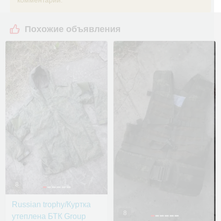
комментарий.
Похожие объявления
8
Russian trophy/Куртка
8
утеплена БТК Group