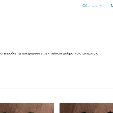
Объявления
их виробів та поєднання зі звичайною добротною снарягою.