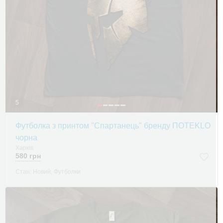
5
Футболка з принтом "Спартанець" бренду ПOTEKLO
чорна
Харків
580 грн
Стан: Новий, Футболки