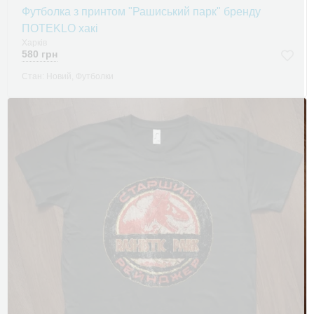
Футболка з принтом "Рашиський парк" бренду
ПOTEKLO хакі
Харків
580 грн
Стан: Новий, Футболки