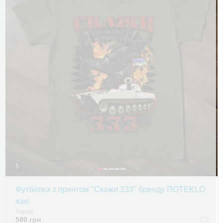
5
Футболка з принтом "Скажи 333" бренду ПOTEKLO
хакі
Харків
580 грн