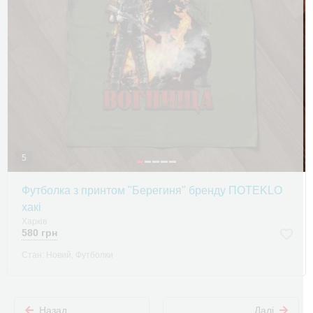
5
Футболка з принтом "Берегиня" бренду ПOTEKLO
хакі
Харків
580 грн
Стан: Новий, Футболки
Назад
Далі