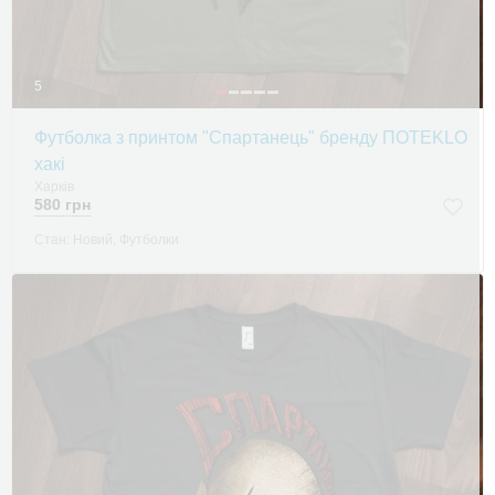
5
Футболка з принтом "Спартанець" бренду ПOTEKLO
хакі
Харків
580 грн
Стан: Новий, Футболки