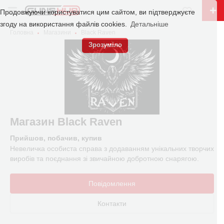
Продовжуючи користуватися цим сайтом, ви підтверджуєте
згоду на використання файлів cookies.
Детальніше
Головна
Магазини
Black Raven
Зрозуміло
Магазин Black Raven
Прийшов, побачив, купив
Невеличка особиста справа з додаванням унікальних творчих
виробів та поєднання зі звичайною добротною снарягою.
Повідомлення
Контакти