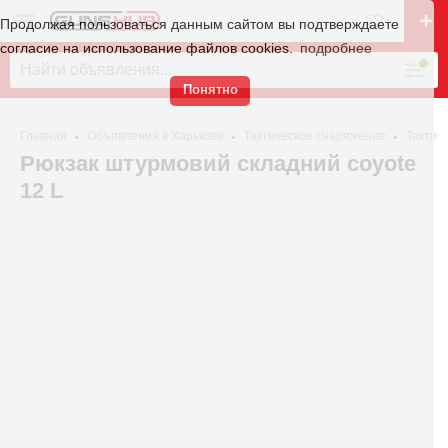
Продолжая пользоваться данным сайтом вы подтверждаете
согласие на использование файлов cookies.
подробнее
Понятно
Главная
Объявления в Харькове
Тактическое снаряжение
Тактич
Рюкзак штурмовий складний coyote
12 L