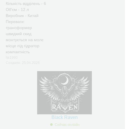
Кількість відділень - 6
Об'єм - 12 л
Виробник - Китай
Переваги:
трансформер
швидкий скид
монтується на молє
місце під гідратор
компактність
№1990
Создано: 25.04.2026
Black Raven
Сейчас онлайн