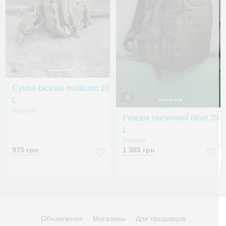
8
Сумка-рюкзак multicam 10
8
L
Харьков
Рюкзак тактичний olive 35
L
Харьков
975 грн
1 365 грн
Объявления
Магазины
Для продавцов