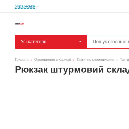
Українська
Усі категорії
Головна
Оголошення в Харкові
Тактичне спорядження
Такти
Рюкзак штурмовий склад