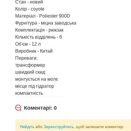
Стан - новий
Колір - coyote
Матеріал - Poliester 900D
Фурнітура - міцна заводська
Комплектація - рюкзак
Кількість відділень - 6
Об'єм - 12 л
Виробник - Китай
Переваги:
трансформер
швидкий скид
монтується на молє
місце під гідратор
компактність
Коментарі: 0
Увійдіть
або
Зареєструйтесь
, щоб залишити коментар.