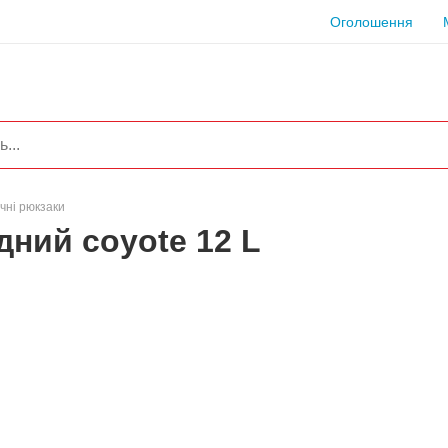
Оголошення
чні рюкзаки
ний coyote 12 L