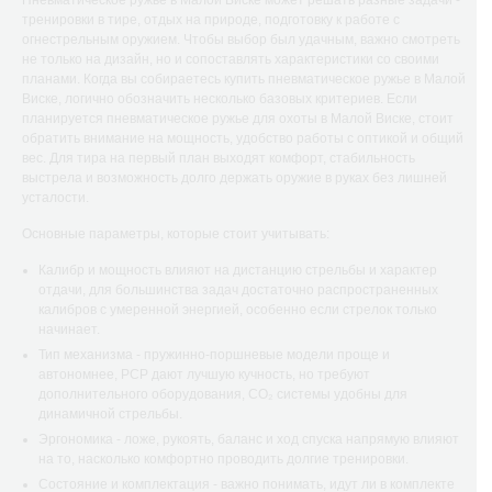
Пневматическое ружье в Малой Виске может решать разные задачи -
тренировки в тире, отдых на природе, подготовку к работе с
огнестрельным оружием. Чтобы выбор был удачным, важно смотреть
не только на дизайн, но и сопоставлять характеристики со своими
планами. Когда вы собираетесь купить пневматическое ружье в Малой
Виске, логично обозначить несколько базовых критериев. Если
планируется пневматическое ружье для охоты в Малой Виске, стоит
обратить внимание на мощность, удобство работы с оптикой и общий
вес. Для тира на первый план выходят комфорт, стабильность
выстрела и возможность долго держать оружие в руках без лишней
усталости.
Основные параметры, которые стоит учитывать:
Калибр и мощность влияют на дистанцию стрельбы и характер
отдачи, для большинства задач достаточно распространенных
калибров с умеренной энергией, особенно если стрелок только
начинает.
Тип механизма - пружинно-поршневые модели проще и
автономнее, РСР дают лучшую кучность, но требуют
дополнительного оборудования, CO₂ системы удобны для
динамичной стрельбы.
Эргономика - ложе, рукоять, баланс и ход спуска напрямую влияют
на то, насколько комфортно проводить долгие тренировки.
Состояние и комплектация - важно понимать, идут ли в комплекте