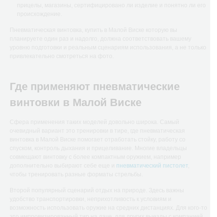
прицелы, магазины, сертифицировано ли изделие и понятно ли его
происхождение.
Пневматическая винтовка, купить в Малой Виске которую вы
планируете один раз и надолго, должна соответствовать вашему
уровню подготовки и реальным сценариям использования, а не только
привлекательно смотреться на фото.
Где применяют пневматические
винтовки в Малой Виске
Сфера применения таких моделей довольно широка. Самый
очевидный вариант это тренировки в тире, где пневматическая
винтовка в Малой Виске помогает отработать стойку, работу со
спуском, контроль дыхания и прицеливание. Многие владельцы
совмещают винтовку с более компактным оружием, например
дополнительно выбирают себе еще и
пневматический пистолет
,
чтобы тренировать разные форматы стрельбы.
Второй популярный сценарий отдых на природе. Здесь важны
удобство транспортировки, неприхотливость к условиям и
возможность использовать оружие на средних дистанциях. Для кого-то
это импровизированный тир на даче, для других выезды с компанией