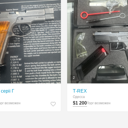
2
серіі Г
Т-REX
Одесса
$1 200
орг возможен
Торг возможен