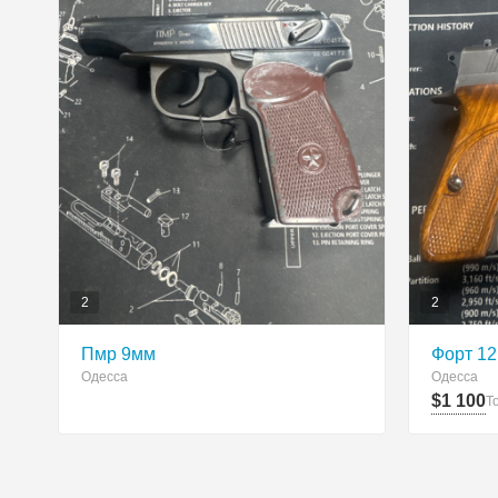
2
2
Пмр 9мм
Форт 12 
Одесса
Одесса
$1 100
Т