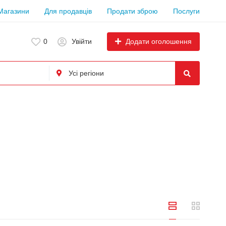
Магазини
Для продавців
Продати зброю
Послуги
Додати оголошення
0
Увійти