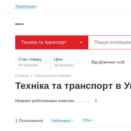
Українська
Техніка та транспорт
Стан товару
Ціна
Від фізичних осіб
Не важливо
Не важливо
Головна
Оголошення в Україні
Техніка та транспорт в У
Наземні роботизовані комплекси (НРК)
1
1 Оголошення
Найновіші
ГРН