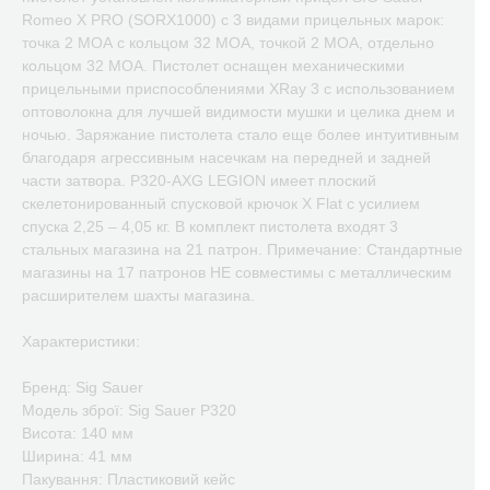
Romeo X PRO (SORX1000) с 3 видами прицельных марок:
точка 2 МОА с кольцом 32 МОА, точкой 2 МОА, отдельно
кольцом 32 МОА. Пистолет оснащен механическими
прицельными приспособлениями XRay 3 с использованием
оптоволокна для лучшей видимости мушки и целика днем и
ночью. Заряжание пистолета стало еще более интуитивным
благодаря агрессивным насечкам на передней и задней
части затвора. P320-AXG LEGION имеет плоский
скелетонированный спусковой крючок X Flat с усилием
спуска 2,25 – 4,05 кг. В комплект пистолета входят 3
стальных магазина на 21 патрон. Примечание: Стандартные
магазины на 17 патронов НЕ совместимы с металлическим
расширителем шахты магазина.
Характеристики:
Бренд: Sig Sauer
Модель зброї: Sig Sauer P320
Висота: 140 мм
Ширина: 41 мм
Пакування: Пластиковий кейс