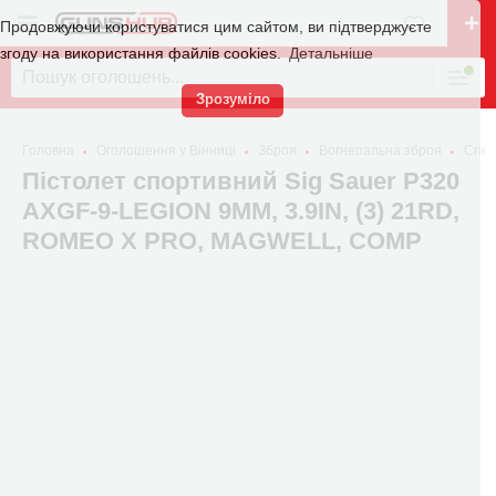
Продовжуючи користуватися цим сайтом, ви підтверджуєте
згоду на використання файлів cookies.
Детальніше
Зрозуміло
Головна
Оголошення у Вінниці
Зброя
Вогнепальна зброя
Спор
Пістолет спортивний Sig Sauer P320
AXGF-9-LEGION 9MM, 3.9IN, (3) 21RD,
ROMEO X PRO, MAGWELL, COMP