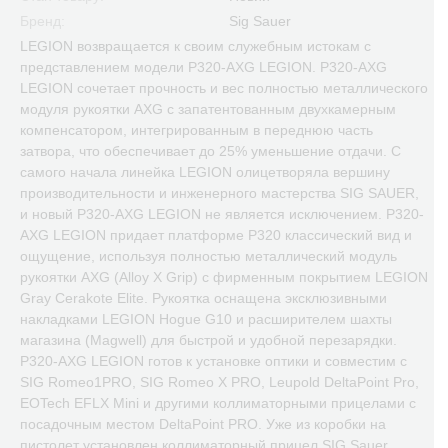
Бренд:
Sig Sauer
LEGION возвращается к своим служебным истокам с
представлением модели P320-AXG LEGION. P320-AXG
LEGION сочетает прочность и вес полностью металлического
модуля рукоятки AXG с запатентованным двухкамерным
компенсатором, интегрированным в переднюю часть
затвора, что обеспечивает до 25% уменьшение отдачи. С
самого начала линейка LEGION олицетворяла вершину
производительности и инженерного мастерства SIG SAUER,
и новый P320-AXG LEGION не является исключением. P320-
AXG LEGION придает платформе P320 классический вид и
ощущение, используя полностью металлический модуль
рукоятки AXG (Alloy X Grip) с фирменным покрытием LEGION
Gray Cerakote Elite. Рукоятка оснащена эксклюзивными
накладками LEGION Hogue G10 и расширителем шахты
магазина (Magwell) для быстрой и удобной перезарядки.
P320-AXG LEGION готов к установке оптики и совместим с
SIG Romeo1PRO, SIG Romeo X PRO, Leupold DeltaPoint Pro,
EOTech EFLX Mini и другими коллиматорными прицелами с
посадочным местом DeltaPoint PRO. Уже из коробки на
пистолет установлен коллиматорный прицел SIG Sauer