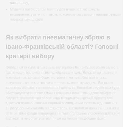
дисципліну;
Моделі з потенціалом тюнінгу для власників, які хочуть
експериментувати з оптикою, ложами, аксесуарами і налаштовувати
пневматику під себе.
Як вибрати пневматичну зброю в
Івано-Франківській області? Головні
критерії вибору
Перед тим як купити пневматичну зброю в Івано-Франківській області,
варто чесно відповісти собі на кілька запитань. Як часто ви плануєте
тренуватися, де саме будете стріляти, чи потрібна вам висока
потужність, чи важливіше мати легку і компактну модель. Від цього
залежить формат, тип живлення і навіть те, наскільки зручно вам буде
обслуговувати систему. Один з ключових моментів під час вибору це
бюджет: пневматична зброя, ціна в Івано-Франківській області якої
здається привабливою на перший погляд, може суттєво відрізнятися
за ресурсом механізмів, якістю ствола, матеріалом ложа та наявністю
оптики. Тому краще порівнювати кілька оголошень у схожому діапазоні
вартості, а не орієнтуватися лише на перше вподобане фото.