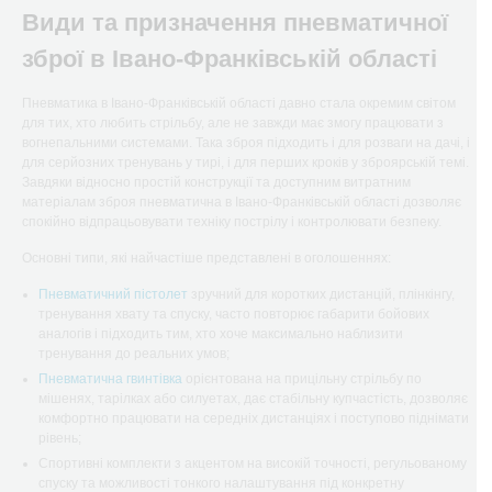
Види та призначення пневматичної
зброї в Івано-Франківській області
Пневматика в Івано-Франківській області давно стала окремим світом
для тих, хто любить стрільбу, але не завжди має змогу працювати з
вогнепальними системами. Така зброя підходить і для розваги на дачі, і
для серйозних тренувань у тирі, і для перших кроків у зброярській темі.
Завдяки відносно простій конструкції та доступним витратним
матеріалам зброя пневматична в Івано-Франківській області дозволяє
спокійно відпрацьовувати техніку пострілу і контролювати безпеку.
Основні типи, які найчастіше представлені в оголошеннях:
Пневматичний пістолет
зручний для коротких дистанцій, плінкінгу,
тренування хвату та спуску, часто повторює габарити бойових
аналогів і підходить тим, хто хоче максимально наблизити
тренування до реальних умов;
Пневматична гвинтівка
орієнтована на прицільну стрільбу по
мішенях, тарілках або силуетах, дає стабільну купчастість, дозволяє
комфортно працювати на середніх дистанціях і поступово піднімати
рівень;
Спортивні комплекти з акцентом на високій точності, регульованому
спуску та можливості тонкого налаштування під конкретну