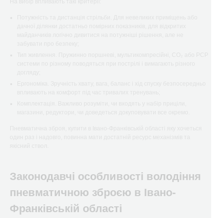
На вибір впливають такі критерії:
Потужність та дистанція стрільби. Для невеликих приміщень або
дачної ділянки достатньо помірних показників, для відкритих
майданчиків логічно дивитися на потужніші рішення, але не
забувати про безпеку;
Тип живлення. Пружинно поршневі, мультикомпресійні, CO₂ або РСР
системи по різному поводяться при пострілі і вимагають різного
догляду;
Ергономіка. Зручність хвату, вага, баланс і хід спуску безпосередньо
впливають на комфорт під час тривалих тренувань;
Комплектація. Важливо розуміти, чи входять у набір приціли,
магазини, редуктори, чи доведеться докуповувати все окремо.
Пневматична зброя, купити в Івано-Франківській області яку хочеться
один раз і надовго, повинна мати достатній ресурс механізмів та
якісний ствол.
Законодавчі особливості володіння
пневматичною зброєю
в Івано-
Франківській області