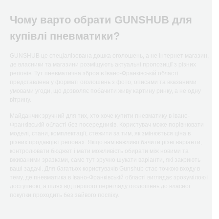
Чому варто обрати GUNSHUB для
купівлі пневматики?
GUNSHUB це спеціалізована дошка оголошень, а не інтернет магазин,
де власники та магазини розміщують актуальні пропозиції з різних
регіонів. Тут пневматична зброя в Івано-Франківській області
представлена у форматі оголошень з фото, описами та вказаними
умовами угоди, що дозволяє побачити живу картину ринку, а не одну
вітрину.
Майданчик зручний для тих, хто хоче купити пневматику в Івано-
Франківській області без посередників. Користувач може порівнювати
моделі, стани, комплектації, стежити за тим, як змінюється ціна в
різних продавців і регіонах. Якщо вам важливо бачити різні варіанти,
контролювати бюджет і мати можливість обирати між новими та
вживаними зразками, саме тут зручно шукати варіанти, які закриють
ваші задачі. Для багатьох користувачів Gunshub стає точкою входу в
тему, де пневматика в Івано-Франківській області виглядає зрозумілою і
доступною, а шлях від першого перегляду оголошень до власної
покупки проходить без зайвого поспіху.