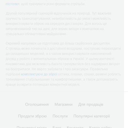
пістолет
, щоб тренувати різні формати стрільби.
Другий популярний сценарій відпочинок на природі. Тут важлива
зручність транспортування, невибагливість до умов і можливість
використовувати зброю на середніх дистанціях. Для когось це
імпровізований тир на дачі, для інших виїзди з компанією на
спеціально облаштовані майданчики.
Окремий напрямок це підготовка до більш серйозних дисциплін.
Стрілець може починати з доступної воздушки, поступово переходити
до складніших моделей, а з часом використовувати накопичений
досвід у роботі з вогнепальною зброєю в Україні. У цьому контексті
пневматика дає можливість багато тренуватися без надмірних витрат
на боєприпаси. Не варто забувати і про аксесуари. Правильно
підібрані
комплектуючі до зброї
оптика, планки, сошки, ремені роблять
тренування стабільнішими та комфортнішими, а також допомагають
краще розкрити потенціал конкретної моделі.
Оголошення
Магазини
Для продаців
Продати зброю
Послуги
Популярні категорії
Популярні міста
Блог
Контакти
Карта сайту