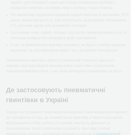
віддачі, для більшості задач достатньо поширених калібрів з
помірною енергією, особливо якщо стрілець тільки починає.
Тип механізму пружинно поршневі моделі простіші й автономні, РСР
дають кращу купчастість, але потребують додаткового обладнання,
CO₂ системи зручні для динамічної стрільби.
Ергономіка ложе, руків'я, баланс і хід спуску прямо впливають на те,
наскільки комфортно проводити довгі тренування.
Стан та комплектація важливо розуміти, чи йдуть у наборі приціли,
магазини, чи сертифіковано виріб і чи є зрозуміле походження.
Пневматична гвинтівка, купити в Україні яку плануєте один раз і
надовго, має відповідати вашому рівню підготовки та реальним
сценаріям використання, а не лише виглядати привабливо на фото.
Де застосовують пневматичні
гвинтівки в Україні
Сфера застосування таких моделей широка. Найочевидніший варіант
це тренування в тиру, де пневматична гвинтівка в Україні допомагає
відпрацювати стійку, роботу зі спуском, контроль дихання та
прицілювання. Багато власників поєднують гвинтівку з більш
компактною зброєю, наприклад обирають собі ще й
пневматичний