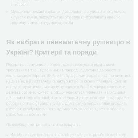
зі зброєю.
Мультикомпресійні варіанти. Дозволяють регулювати потужність
кількістю качків, підходять тим, хто хоче контролювати енергію
пострілу залежно від умов стрільби.
Як вибрати пневматичну рушницю в
Україні? Критерії та поради
Пневматична рушниця в Україні може виконувати різні задачі
тренування в тирі, відпочинок на природі, підготовка до роботи з
вогнепальною зброєю. Щоб вибір був вдалим, варто не тільки дивитися
на дизайн, а й зіставляти характеристики зі своїми планами. Коли ви
плануєте купити пневматичну рушницю в Україні, логічно окреслити
декілька базових критеріїв. Якщо планується пневматична рушниця
для полювання в Україні, варто звернути увагу на потужність, зручність
роботи з оптикою і загальну вагу. Для тиру на перший план виходять
комфорт, стабільність пострілу і можливість довго тримати зброю в
руках без зайвої втоми.
Основні параметри, які варто враховувати:
Калібр і потужність впливають на дистанцію стрільби та характер