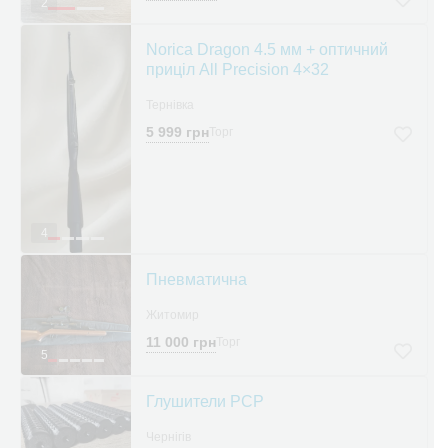
2
Norica Dragon 4.5 мм + оптичний
приціл All Precision 4×32
Тернівка
5 999 грн
Торг
4
Пневматична
Житомир
11 000 грн
Торг
5
Глушители PCP
Чернігів