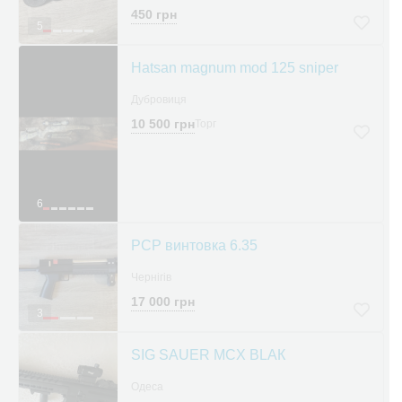
450 грн
5
Hatsan magnum mod 125 sniper
Дубровиця
10 500 грн
Торг
6
PCP винтовка 6.35
Чернігів
17 000 грн
3
SIG SAUER MCX BLАК
Одеса