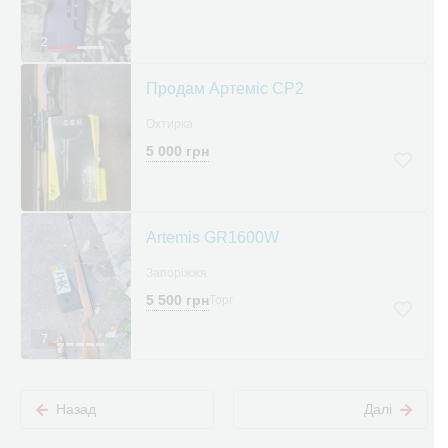
2
Продам Артеміс СР2
Охтирка
5 000 грн
Artemis GR1600W
Запоріжжя
5 500 грн
Торг
7
Назад
Далі