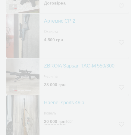
Договірна
6
Артемис СР 2
Охтирка
4 500 грн
ZBROIA Sapsan TAC-M 550/300
Чернігів
28 000 грн
5
Haenel sports 49 a
Ковель
20 000 грн
Торг
8