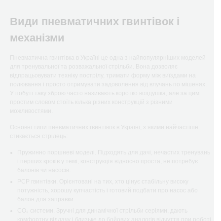
Види пневматичних гвинтівок і
механізми
Пневматична гвинтівка в Україні це одна з найпопулярніших моделей
для тренувальної та розважальної стрільби. Вона дозволяє
відпрацьовувати техніку пострілу, тримати форму між виїздами на
полювання і просто отримувати задоволення від влучань по мішенях.
У побуті таку зброю часто називають коротко воздушка, але за цим
простим словом стоїть кілька різних конструкцій з різними
можливостями.
Основні типи пневматичних гвинтівок в Україні, з якими найчастіше
стикається стрілець:
Пружинно поршневі моделі. Підходять для дачі, нечастих тренувань
і перших кроків у темі, конструкція відносно проста, не потребує
балонів чи насосів.
РСР гвинтівки. Орієнтовані на тих, хто цінує стабільну високу
потужність, хорошу купчастість і готовий подбати про насос або
балон для заправки.
CO₂ системи. Зручні для динамічної стрільби серіями, дають
комфортну віддачу і близьке до бойових аналогів відчуття при роботі