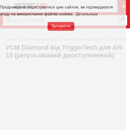
Продовжуючи користуватися цим сайтом, ви підтверджуєте
згоду на використання файлів cookies.
Детальніше
Зрозуміло
Головна
Оголошення в Києві
Комплектуючі до зброї
Запчастини д
УСМ Diamond від TriggerTech для AR-
15 (регульований двоступеневий)