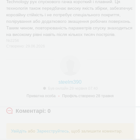
Technology рух спускового гачка короткий і плавний. Ця
технологія також передбачає високу якість збірки, забезпечує
корозійну стійкість і не потребує спеціального покриття,
полірування або додаткового змащення робочих поверхонь.
Таким чином, повторюваність параметрів спуску знаходиться
на високому рівні навіть після кількох тисяч пострілів.
№2256
Створено: 29.06.2026
steelm390
Був онлайн 29 червня 07:40
Приватна особа
Профіль створено 28 травня
Коментарі: 0
Увійдіть
або
Зареєструйтесь
, щоб залишити коментар.