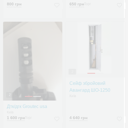
800 грн
650 грн
Торг
2
Сейф збройовий
Авангард ШО-1250
2
Київ
Дтк/дгк Groutec usa
Київ
1 600 грн
4 640 грн
Торг