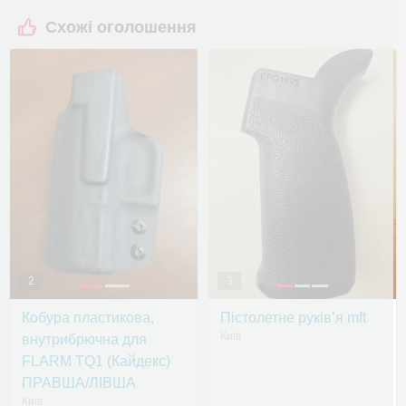
Схожі оголошення
2
3
Кобура пластикова,
Пістолетне руківʼя mft
Київ
внутрибрючна для
FLARM TQ1 (Кайдекс)
ПРАВША/ЛІВША
Київ