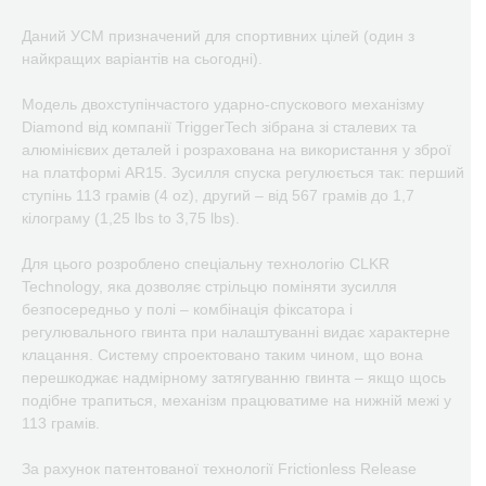
Даний УСМ призначений для спортивних цілей (один з
найкращих варіантів на сьогодні).
Модель двохступінчастого ударно-спускового механізму
Diamond від компанії TriggerTech зібрана зі сталевих та
алюмінієвих деталей і розрахована на використання у зброї
на платформі AR15. Зусилля спуска регулюється так: перший
ступінь 113 грамів (4 oz), другий – від 567 грамів до 1,7
кілограму (1,25 lbs to 3,75 lbs).
Для цього розроблено спеціальну технологію CLKR
Technology, яка дозволяє стрільцю поміняти зусилля
безпосередньо у полі – комбінація фіксатора і
регулювального гвинта при налаштуванні видає характерне
клацання. Систему спроектовано таким чином, що вона
перешкоджає надмірному затягуванню гвинта – якщо щось
подібне трапиться, механізм працюватиме на нижній межі у
113 грамів.
За рахунок патентованої технології Frictionless Release