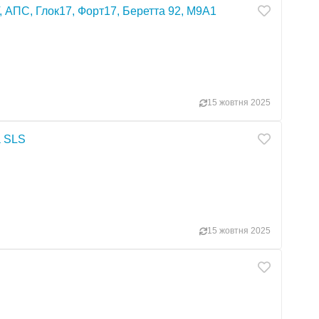
Т, АПС, Глок17, Форт17, Беретта 92, М9А1
15 жовтня 2025
а SLS
15 жовтня 2025