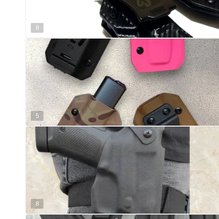
8
5
8