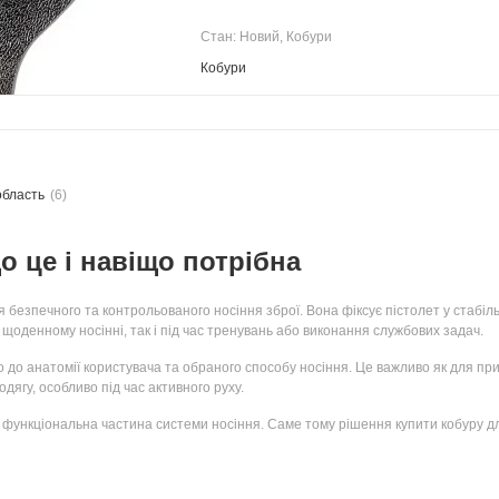
Стан: Новий, Кобури
Кобури
область
(6)
о це і навіщо потрібна
я безпечного та контрольованого носіння зброї. Вона фіксує пістолет у стаб
 щоденному носінні, так і під час тренувань або виконання службових задач.
 до анатомії користувача та обраного способу носіння. Це важливо як для прих
дягу, особливо під час активного руху.
як функціональна частина системи носіння. Саме тому рішення купити кобуру д