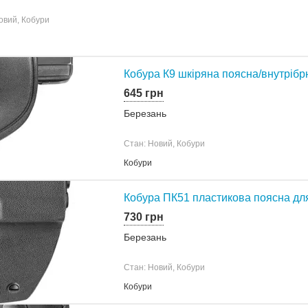
овий, Кобури
Кобура К9 шкіряна поясна/внутрібр
645 грн
Березань
Стан: Новий, Кобури
Кобури
Кобура ПК51 пластикова поясна дл
730 грн
Березань
Стан: Новий, Кобури
Кобури