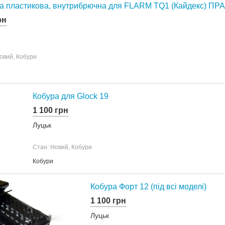
а пластикова, внутрибрючна для FLARM TQ1 (Кайдекс) П
рн
овий, Кобури
Кобура для Glock 19
1 100 грн
Луцьк
Стан: Новий, Кобури
Кобури
Кобура Форт 12 (під всі моделі)
1 100 грн
Луцьк