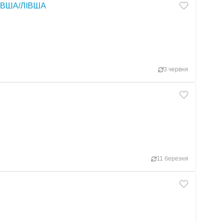
РАВША/ЛІВША
3 червня
11 березня