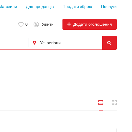
Магазини
Для продавців
Продати зброю
Послуги
Додати оголошення
0
Увійти