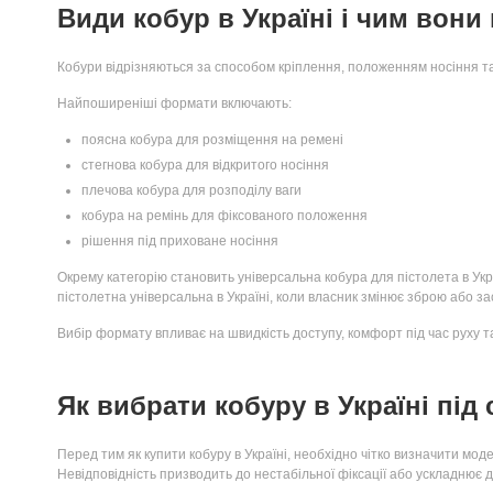
Види кобур в Україні і чим вони
Кобури відрізняються за способом кріплення, положенням носіння та 
Найпоширеніші формати включають:
поясна кобура для розміщення на ремені
стегнова кобура для відкритого носіння
плечова кобура для розподілу ваги
кобура на ремінь для фіксованого положення
рішення під приховане носіння
Окрему категорію становить універсальна кобура для пістолета в Укр
пістолетна універсальна в Україні, коли власник змінює зброю або зас
Вибір формату впливає на швидкість доступу, комфорт під час руху та
Як вибрати кобуру в Україні під
Перед тим як купити кобуру в Україні, необхідно чітко визначити мо
Невідповідність призводить до нестабільної фіксації або ускладнює д