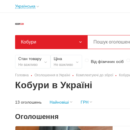
Українська
Кобури
Стан товару
Ціна
Від фізичних осіб
Не важливо
Не важливо
Головна
Оголошення в Україні
Комплектуючі до зброї
Кобур
Кобури в Україні
13 оголошень
Найновіші
ГРН
Оголошення