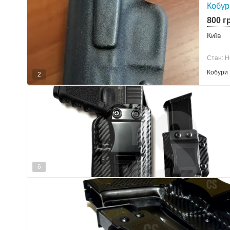
Кобур
800 г
Київ
Стан: Н
Кобури
2
6