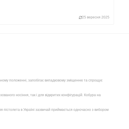
25 вересня 2025
ільному положенні, запобігає випадковому зміщенню та спрощує
ованого носіння, так і для відкритих конфігурацій. Кобура на
ля пістолета в Україні зазвичай приймається одночасно з вибором