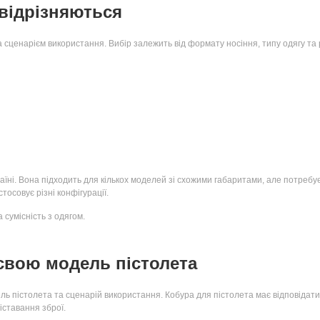
 відрізняються
сценарієм використання. Вибір залежить від формату носіння, типу одягу та р
аїні. Вона підходить для кількох моделей зі схожими габаритами, але потребу
тосовує різні конфігурації.
 сумісність з одягом.
 свою модель пістолета
дель пістолета та сценарій використання. Кобура для пістолета має відповіда
іставання зброї.