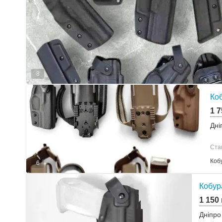
8
Коб
1 7
Дні
Ста
Коб
6
Кобур
1 150
Дніпро