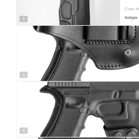
Стан: Н
Кобури
8
4
4