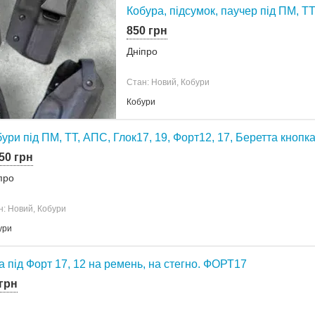
Кобура, підсумок, паучер під ПМ, Т
850 грн
Дніпро
Стан: Новий, Кобури
Кобури
ури під ПМ, ТТ, АПС, Глок17, 19, Форт12, 17, Беретта кнопк
50 грн
про
н: Новий, Кобури
ури
а під Форт 17, 12 на ремень, на стегно. ФОРТ17
 грн