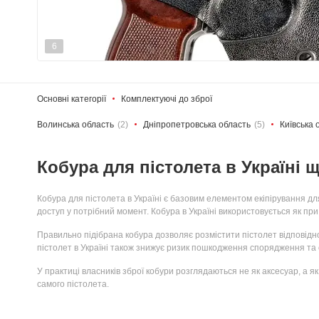
6
Основні категорії
Комплектуючі до зброї
Волинська область
(2)
Дніпропетровська область
(5)
Київська 
Кобура для пістолета в Україні щ
Кобура для пістолета в Україні є базовим елементом екіпірування дл
доступ у потрібний момент. Кобура в Україні використовується як при
Правильно підібрана кобура дозволяє розмістити пістолет відповідно
пістолет в Україні також знижує ризик пошкодження спорядження та о
У практиці власників зброї кобури розглядаються не як аксесуар, а 
самого пістолета.