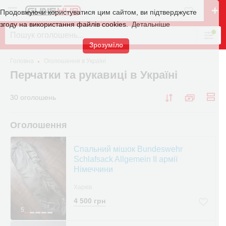
Продовжуючи користуватися цим сайтом, ви підтверджуєте
згоду на використання файлів cookies.
Детальніше
Зрозуміло
Головна
Оголошення в Україні
Перчатки та рукавиці в Україні
30 оголошень
Оголошення
Спальний мішок Bundeswehr
Schlafsack Allgemein II армії
Німеччини
Харків
4 500 грн
5