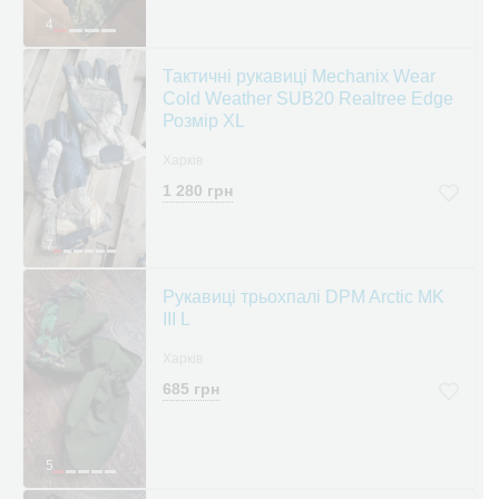
4
Тактичні рукавиці Mechanix Wear
Cold Weather SUB20 Realtree Edge
Розмір XL
Харків
1 280 грн
7
Рукавиці трьохпалі DPM Arctic MK
III L
Харків
685 грн
5