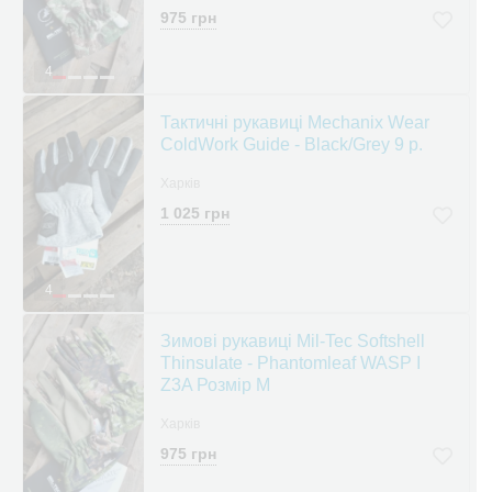
975 грн
4
Тактичні рукавиці Mechanix Wear
ColdWork Guide - Black/Grey 9 р.
Харків
1 025 грн
4
Зимові рукавиці Mil-Tec Softshell
Thinsulate - Phantomleaf WASP I
Z3A Розмір М
Харків
975 грн