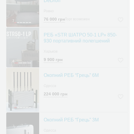
DeDron
Ровно
76 000 грн
Торг возможен
7
РЕБ «STR ШАТРО 50-1 LР» 850-
930 портативний полегшений
Харьков
9 900 грн
4
Окопний РЕБ “Грець” 6М
Одесса
224 000 грн
8
Окопний РЕБ “Грець” 3М
Одесса