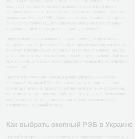
задержки между обнаружением угрозы и реакцией на неё. Если
защита от беспилотников реализована на уровне всей линии
обороны, но не на конкретной точке, отдельные позиции остаются
уязвимыми. Окопный РЭБ в Украине закрывает именно этот уровень –
личную и групповую защиту бойцов без зависимости от соседних
подразделений или централизованного управления.
Эффективность в различных условиях – ещё одно практическое
преимущество. Устройство не требует прямой видимости и одинаково
работает в лесопосадках, городской застройке, траншеях. Там, где
оптические или акустические средства обнаружения дают сбой из-за
укрытий, РЭБ действует через радиоэфир независимо от рельефа и
освещения.
Простота применения – важный аспект для реальных условий
передовой. Окопный РЭБ в Украине не требует подготовленного
оператора: включил, разместил антенну в правильном положении,
проверил питание – система работает. Это существенно повышает
вероятность того, что средство защиты действительно будет
активировано в нужный момент.
Как выбрать окопный РЭБ в Украине
Первый критерий – частотное покрытие. Минимально необходимый