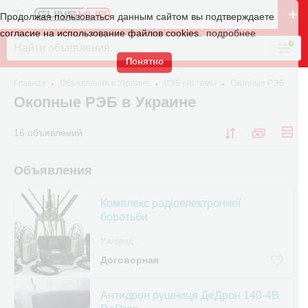
Продолжая пользоваться данным сайтом вы подтверждаете
согласие на использование файлов cookies.
подробнее
Понятно
Главная
Объявления в Украине
РЭБ системы
Окопные РЭБ
Окопные РЭБ в Украине
16 объявлений
Объявления
Комплекс радіоелектронної
боротьби
Ужгород
Договорная
Антидрон рушниця ДеДрон 140-4B