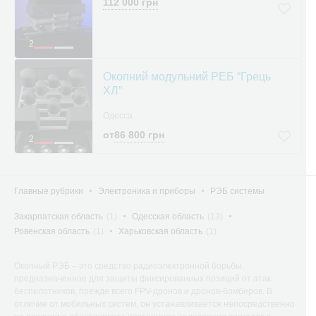
112 000 грн
2
Окопний модульний РЕБ “Грець
ХЛ”
Одесса
от
86 800 грн
2
Главные рубрики
Электроника и приборы
РЭБ системы
Закарпатская область
(1)
Одесская область
(13)
Ровенская область
(1)
Харьковская область
(1)
Окопный РЭБ – это средство радиоэлектронной борьбы,
предназначенное для защиты фиксированных позиций от атак
беспилотников, прежде всего FPV-дронов и дронов-бомберов. В
отличие от мобильных систем, он устанавливается непосредственно