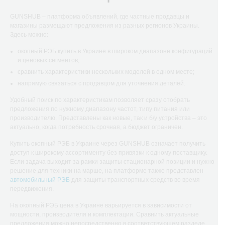
GUNSHUB – платформа объявлений, где частные продавцы и
магазины размещают предложения из разных регионов Украины.
Здесь можно:
окопный РЭБ купить в Украине в широком диапазоне конфигураций
и ценовых сегментов;
сравнить характеристики нескольких моделей в одном месте;
напрямую связаться с продавцом для уточнения деталей.
Удобный поиск по характеристикам позволяет сразу отобрать
предложения по нужному диапазону частот, типу питания или
производителю. Представлены как новые, так и б/у устройства – это
актуально, когда потребность срочная, а бюджет ограничен.
Купить окопный РЭБ в Украине через GUNSHUB означает получить
доступ к широкому ассортименту без привязки к одному поставщику.
Если задача выходит за рамки защиты стационарной позиции и нужно
решение для техники на марше, на платформе также представлен
автомобильный РЭБ
для защиты транспортных средств во время
передвижения.
На окопный РЭБ цена в Украине варьируется в зависимости от
мощности, производителя и комплектации. Сравнить актуальные
предложения можно непосредственно в соответствующем разделе