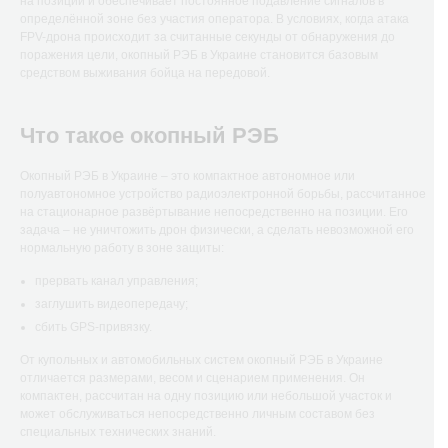
на позиции и обеспечивает постоянное подавление сигналов в
определённой зоне без участия оператора. В условиях, когда атака
FPV-дрона происходит за считанные секунды от обнаружения до
поражения цели, окопный РЭБ в Украине становится базовым
средством выживания бойца на передовой.
Что такое окопный РЭБ
Окопный РЭБ в Украине – это компактное автономное или
полуавтономное устройство радиоэлектронной борьбы, рассчитанное
на стационарное развёртывание непосредственно на позиции. Его
задача – не уничтожить дрон физически, а сделать невозможной его
нормальную работу в зоне защиты:
прервать канал управления;
заглушить видеопередачу;
сбить GPS-привязку.
От купольных и автомобильных систем окопный РЭБ в Украине
отличается размерами, весом и сценарием применения. Он
компактен, рассчитан на одну позицию или небольшой участок и
может обслуживаться непосредственно личным составом без
специальных технических знаний.