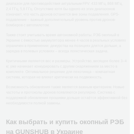
диапазон для противодействия актуальным FPV: 433 МГц, 868 МГц,
2,4 ГГц, 5,8 ГГц. Отсутствие хотя бы одного из этих диапазонов
означает, что часть дронов останется вне зоны подавления. GPS-
подавление – важный дополнительный уровень против дронов-
бомберов с автопилотом.
Также стоит учитывать время автономной работы. РЭБ окопный в
Украине с ёмкостью аккумулятора менее 4 часов в реальных условиях
ограничен в применении: дежурства на позициях длятся дольше, а
зарядка в полевых условиях – всегда логистическая задача.
Критичными являются вес и размеры. Устройство, весящее более 3–4
кг, уже начинает конкурировать с другим снаряжением за место в
комплекте. Оптимальное решение для пехотинца – компактная
система, которая не влияет критически на подвижность.
Возможность обновления также является важным критерием. Новые
частоты и протоколы дронов появляются регулярно. Система с
поддержкой обновления прошивки дольше остаётся эффективной без
необходимости полной замены.
Как выбрать и купить окопный РЭБ
на GUNSHUB в Украине