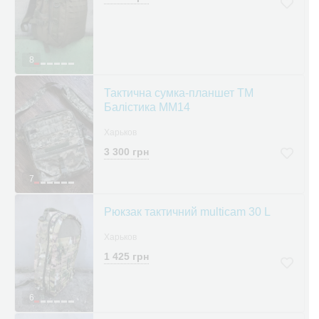
8
Тактична сумка-планшет ТМ
Балістика ММ14
Харьков
3 300 грн
7
Рюкзак тактичний multicam 30 L
Харьков
1 425 грн
6