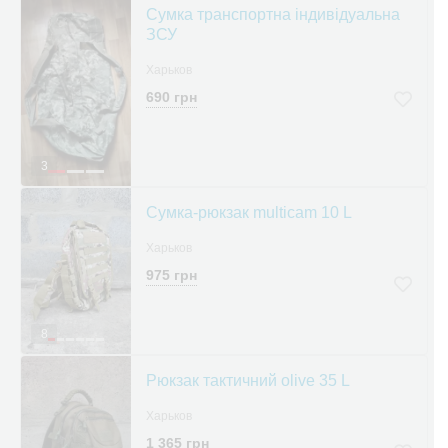
Сумка транспортна індивідуальна
ЗСУ
Харьков
690 грн
3
Сумка-рюкзак multicam 10 L
Харьков
975 грн
8
Рюкзак тактичний olive 35 L
Харьков
1 365 грн