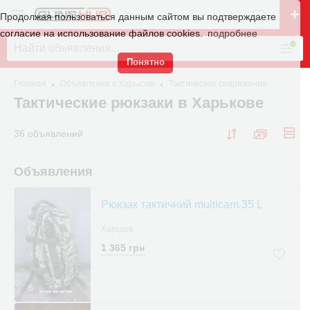
Продолжая пользоваться данным сайтом вы подтверждаете
согласие на использование файлов cookies.
подробнее
Понятно
Главная
Объявления в Харькове
Тактическое снаряжение
Тактические рюкзаки в Харькове
36 объявлений
Объявления
Рюкзак тактичний multicam 35 L
Харьков
1 365 грн
6