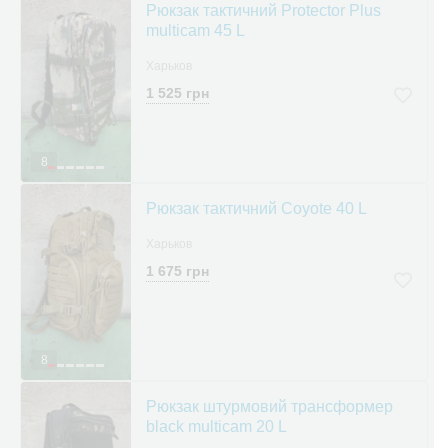
Рюкзак тактичний Protector Plus
multicam 45 L
Харьков
1 525 грн
8
Рюкзак тактичний Coyote 40 L
Харьков
1 675 грн
8
Рюкзак штурмовий трансформер
black multicam 20 L