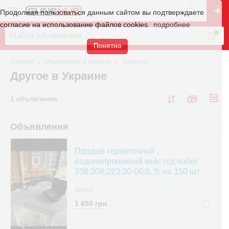
Продолжая пользоваться данным сайтом вы подтверждаете
согласие на использование файлов cookies.
подробнее
Понятно
Главная
Объявления в Украине
Патроны
Другое в Украине
1 объявление
Объявления
Продам герметичний ,
водонепроникний кейс під набої
338;308;223;30-06;6, 5; на 150 шт
Днепр
1 850 грн
2