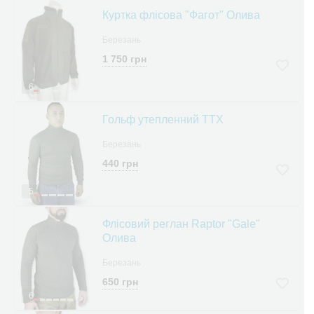
Куртка флісова "Фагот" Олива
Березань
1 750 грн
6
Гольф утепленний ТТХ
Березань
440 грн
5
Флісовий реглан Raptor "Gale"
Олива
Березань
650 грн
6