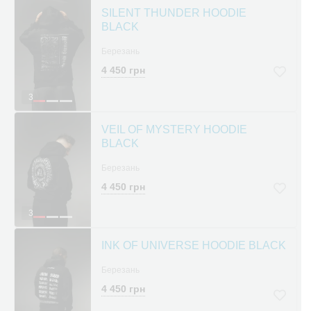
SILENT THUNDER HOODIE
BLACK
Березань
4 450 грн
3
VEIL OF MYSTERY HOODIE
BLACK
Березань
4 450 грн
3
INK OF UNIVERSE HOODIE BLACK
Березань
4 450 грн