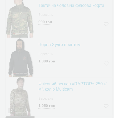
Тактична чоловіча флісова кофта
Березань
990 грн
5
Чорна Худі з принтом
Березань
1 300 грн
4
Флісовий реглан «RAPTOR» 250 г/
м², колір Multicam
Березань
1 050 грн
5