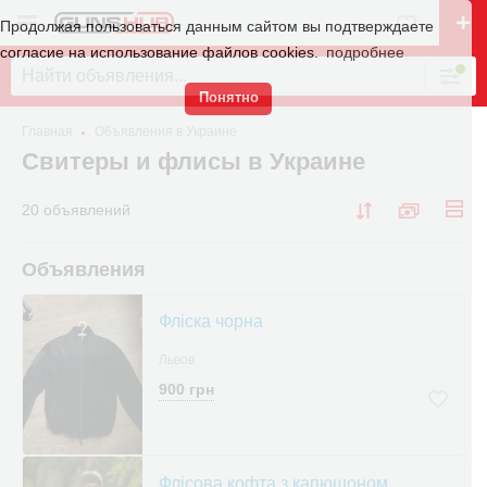
Продолжая пользоваться данным сайтом вы подтверждаете
согласие на использование файлов cookies.
подробнее
Понятно
Главная
Объявления в Украине
Свитеры и флисы в Украине
20 объявлений
Объявления
Фліска чорна
Львов
900 грн
Флісова кофта з капюшоном