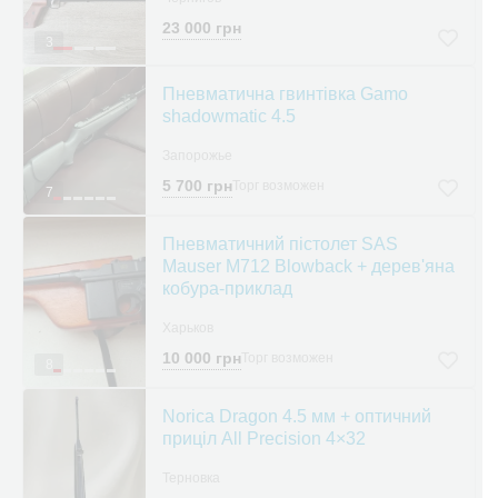
23 000 грн
3
Пневматична гвинтівка Gamo
shadowmatic 4.5
Запорожье
5 700 грн
Торг возможен
7
Пневматичний пістолет SAS
Mauser M712 Blowback + дерев'яна
кобура-приклад
Харьков
10 000 грн
Торг возможен
8
Norica Dragon 4.5 мм + оптичний
приціл All Precision 4×32
Терновка