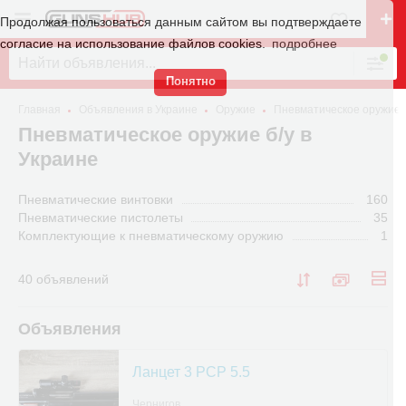
Продолжая пользоваться данным сайтом вы подтверждаете
согласие на использование файлов cookies.
подробнее
Понятно
Главная
Объявления в Украине
Оружие
Пневматическое оружие
Пневматическое оружие б/у в
Украине
Пневматические винтовки
160
Пневматические пистолеты
35
Комплектующие к пневматическому оружию
1
40 объявлений
Объявления
Ланцет 3 PCP 5.5
Чернигов