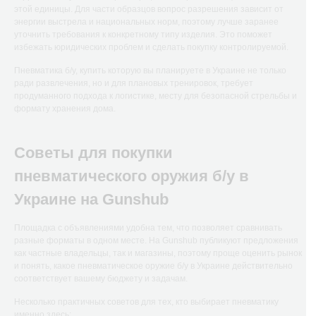
этой единицы. Для части образцов вопрос разрешения зависит от
энергии выстрела и национальных норм, поэтому лучше заранее
уточнить требования к конкретному типу изделия. Это поможет
избежать юридических проблем и сделать покупку контролируемой.
Пневматика б/у, купить которую вы планируете в Украине не только
ради развлечения, но и для плановых тренировок, требует
продуманного подхода к логистике, месту для безопасной стрельбы и
формату хранения дома.
Советы для покупки
пневматического оружия б/у в
Украине на Gunshub
Площадка с объявлениями удобна тем, что позволяет сравнивать
разные форматы в одном месте. На Gunshub публикуют предложения
как частные владельцы, так и магазины, поэтому проще оценить рынок
и понять, какое пневматическое оружие б/у в Украине действительно
соответствует вашему бюджету и задачам.
Несколько практичных советов для тех, кто выбирает пневматику
именно здесь: