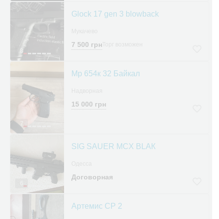
Glock 17 gen 3 blowback
Мукачево
7 500 грн
Торг возможен
8
Мр 654к 32 Байкал
Надворная
15 000 грн
7
SIG SAUER MCX BLАК
Одесса
Договорная
6
Артемис СР 2