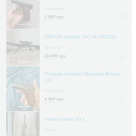
Надворная
2 500 грн
5
ZBROIA Sapsan TAC-M 550/300
Чернигов
28 000 грн
5
Продаю пневмат Макаров Вінган
113
Первомайск
4 400 грн
7
Haenel sports 49 a
Ковель