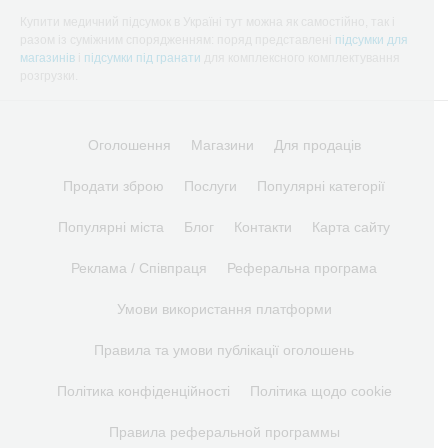
Купити медичний підсумок в Україні тут можна як самостійно, так і
разом із суміжним спорядженням: поряд представлені
підсумки для
магазинів
і
підсумки під гранати
для комплексного комплектування
розгрузки.
Оголошення
Магазини
Для продаців
Продати зброю
Послуги
Популярні категорії
Популярні міста
Блог
Контакти
Карта сайту
Реклама / Співпраця
Реферальна програма
Умови використання платформи
Правила та умови публікації оголошень
Політика конфіденційності
Політика щодо cookie
Правила реферальной программы