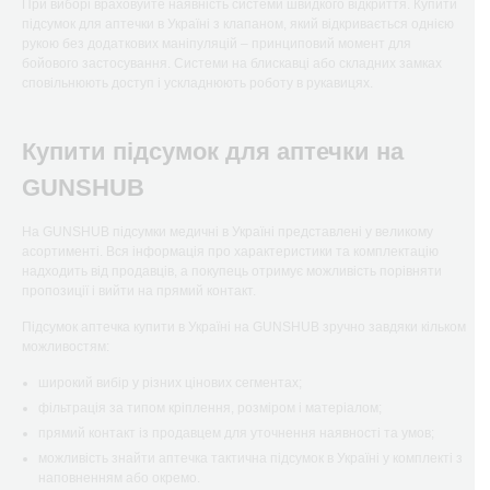
При виборі враховуйте наявність системи швидкого відкриття. Купити
підсумок для аптечки в Україні з клапаном, який відкривається однією
рукою без додаткових маніпуляцій – принциповий момент для
бойового застосування. Системи на блискавці або складних замках
сповільнюють доступ і ускладнюють роботу в рукавицях.
Купити підсумок для аптечки на
GUNSHUB
На GUNSHUB підсумки медичні в Україні представлені у великому
асортименті. Вся інформація про характеристики та комплектацію
надходить від продавців, а покупець отримує можливість порівняти
пропозиції і вийти на прямий контакт.
Підсумок аптечка купити в Україні на GUNSHUB зручно завдяки кільком
можливостям:
широкий вибір у різних цінових сегментах;
фільтрація за типом кріплення, розміром і матеріалом;
прямий контакт із продавцем для уточнення наявності та умов;
можливість знайти аптечка тактична підсумок в Україні у комплекті з
наповненням або окремо.