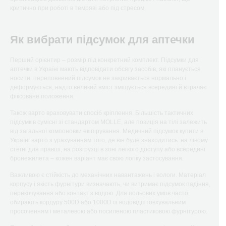
критично при роботі в темряві або під стресом.
Як вибрати підсумок для аптечки
Перший орієнтир – розмір під конкретний комплект. Підсумки для
аптечки в Україні мають відповідати обсягу засобів, які планується
носити: переповнений підсумок не закривається нормально і
деформується, надто великий вміст зміщується всередині й втрачає
фіксоване положення.
Також варто враховувати спосіб кріплення. Більшість тактичних
підсумків сумісні зі стандартом MOLLE, але позиція на тілі залежить
від загальної компоновки екіпірування. Медичний підсумок купити в
Україні варто з урахуванням того, де він буде знаходитись: на лівому
стегні для правші, на розгрузці в зоні легкого доступу або всередині
бронежилета – кожен варіант має свою логіку застосування.
Важливою є стійкість до механічних навантажень і вологи. Матеріал
корпусу і якість фурнітури визначають, чи витримає підсумок падіння,
перекочування або контакт з водою. Для польових умов часто
обирають кордуру 500D або 1000D із водовідштовхувальним
просоченням і металевою або посиленою пластиковою фурнітурою.