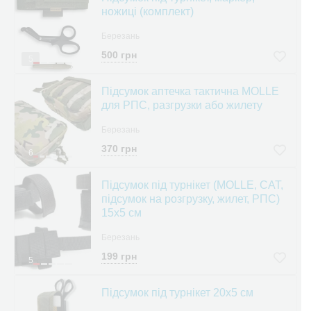
ножиці (комплект)
Березань
500 грн
5
Підсумок аптечка тактична MOLLE
для РПС, разгрузки або жилету
Березань
370 грн
6
Підсумок під турнікет (MOLLE, CAT,
підсумок на розгрузку, жилет, РПС)
15х5 см
Березань
199 грн
5
Підсумок під турнікет 20х5 см