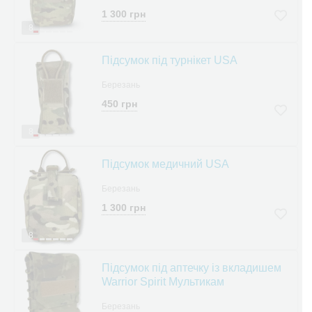
1 300 грн
8
Підсумок під турнікет USA
Березань
450 грн
8
Підсумок медичний USA
Березань
1 300 грн
8
Підсумок під аптечку із вкладишем
Warrior Spirit Мультикам
Березань