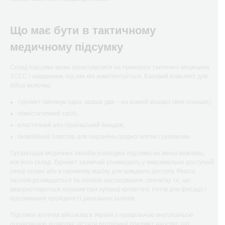
Що має бути в тактичному
медичному підсумку
Склад підсумка може орієнтуватися на принципи тактичної медицини
TCCC і завданням, під яке він комплектується. Базовий комплект для
бійця включає:
турнікет (мінімум один, краще два – на кожній кінцівці своя позиція);
гемостатичний засіб;
еластичний або ізраїльський бандаж;
оклюзійний пластир для поранень грудної клітки і рукавички.
Організація медичних засобів усередині підсумка не менш важлива,
ніж його склад. Турнікет зазвичай розміщують у максимально доступній
секції ззовні або в окремому відсіку для швидкого доступу. Решта
засобів розміщується за логікою застосування: спочатку те, що
використовується першим при зупинці кровотечі, потім для фіксації і
підтримання прохідності дихальних шляхів.
Підсумок аптечка військова в Україні з правильною внутрішньою
організацією дозволяє дістати потрібний предмет наосліп, що