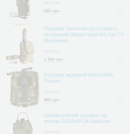
Березань
180 грн
3
Підсумок тактичний під аптечку з
вкладишем Warrior Spirit WS-Apt 2.0
Мультикам
Березань
1 160 грн
5
Підсумок медичний NAVIGARA
Піксель
Березань
960 грн
4
Швидкознімний підсумок під
аптечку RAGNAROK Multicam
Березань