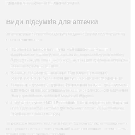
тривалого перебування у польових умовах.
Види підсумків для аптечки
За конструкцією і способом доступу медичні підсумки поділяються на
кілька основних типів:
Підсумки з клапаном на липучці. Найпоширеніший варіант,
відкриваються однією рукою, кришка не заважає вилученню вмісту.
Підходять як для зовнішнього носіння, так і для кріплення всередині
розвантажувальної системи.
Розкладні підсумки-органайзери. При відкритті повністю
розкладаються, забезпечуючи доступ до всього вмісту одночасно.
Компактні підсумки під турнікет. Розраховані на один–два предмети,
кріпляться на найдоступнішому місці для рефлекторного вилучення.
Часто доповнюють основний медичний підсумок.
Модульні підсумки з MOLLE-панеллю. Мають внутрішні перегородки
і петлі для фіксації засобів у фіксованому положенні, що виключає
переміщення вмісту при русі.
За розміром підсумки медичні в Україні варіюються від мінімалістичних
(під турнікет і один перев'язувальний пакет) до великих, що вміщають
повний комплект першої допомоги.