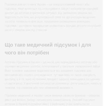
Підсумок для аптечки в Україні – це спеціалізований чохол або
підсумок, який кріпиться на спорядження бійця і забезпечує швидкий
доступ до аптечки в критичній ситуації. Від звичайних кишень він
відрізняється тим, що розрахований саме на організацію медичних
засобів: правильна фіксація, продумане розміщення всередині
підсумка і зрозуміле маркування дозволяють швидко дістати потрібний
засіб у темряві або під стресом.
Що таке медичний підсумок і для
чого він потрібен
Аптечка підсумок в Україні – це носій для індивідуальної аптечки або
окремих медичних засобів, інтегрований у загальне екіпірування бійця.
Його основне завдання відрізняється від завдання підсумка для
магазинів або іншого спорядження: тут важлива не лише швидкість
доступу, а й те, щоб потрібний предмет щоразу знаходився на одному
і тому ж місці. У критичній ситуації це допомагає діяти швидше, навіть у
темряві, під стресом або при обмеженій видимості.
Підсумок медичний в Україні також виконує захисну функцію – оберігає
вміст від вологи, бруду і механічних навантажень. Якісний підсумок
аптечка в Україні підтримує вміст у робочому стані навіть після