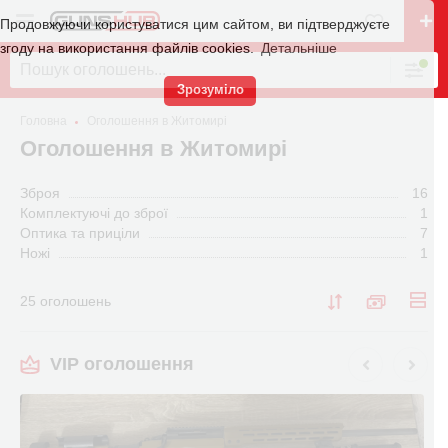
Продовжуючи користуватися цим сайтом, ви підтверджуєте
згоду на використання файлів cookies.
Детальніше
Зрозуміло
Головна
Оголошення в Житомирі
Оголошення в Житомирі
Зброя
16
Комплектуючі до зброї
1
Оптика та приціли
7
Ножі
1
25 оголошень
VIP оголошення