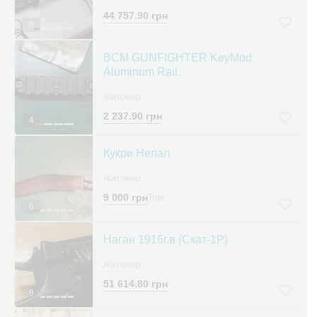
44 757.90 грн
8
BCM GUNFIGHTER KeyMod
Aluminum Rail.
Житомир
2 237.90 грн
4
Кукри Непал
Житомир
9 000 грн
Торг
6
Наган 1916г.в (Скат-1Р)
Житомир
51 614.80 грн
8