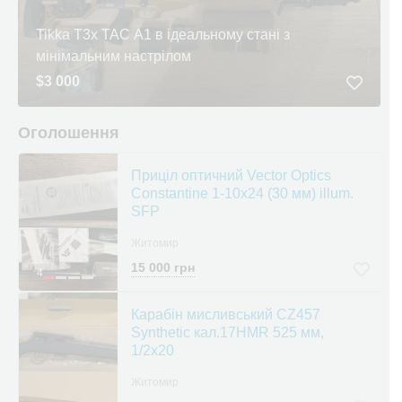
Tikka T3x TAC A1 в ідеальному стані з
мінімальним настрілом
$3 000
Оголошення
Приціл оптичний Vector Optics
Constantine 1-10x24 (30 мм) illum.
SFP
Житомир
15 000 грн
4
Карабін мисливський CZ457
Synthetic кал.17HMR 525 мм,
1/2x20
Житомир