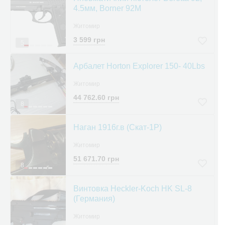
4.5мм, Borner 92M
Житомир
3 599 грн
5
Арбалет Horton Explorer 150- 40Lbs
Житомир
44 762.60 грн
8
Наган 1916г.в (Скат-1Р)
Житомир
51 671.70 грн
8
Винтовка Heckler-Koch HK SL-8
(Германия)
Житомир