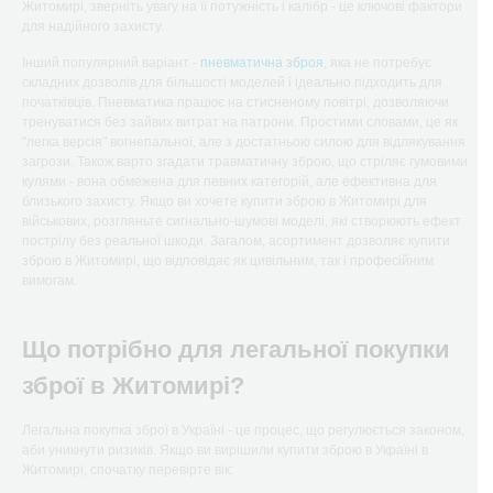
Житомирі, зверніть увагу на її потужність і калібр - це ключові фактори
для надійного захисту.
Інший популярний варіант -
пневматична зброя
, яка не потребує
складних дозволів для більшості моделей і ідеально підходить для
початківців. Пневматика працює на стисненому повітрі, дозволяючи
тренуватися без зайвих витрат на патрони. Простими словами, це як
"легка версія" вогнепальної, але з достатньою силою для відлякування
загрози. Також варто згадати травматичну зброю, що стріляє гумовими
кулями - вона обмежена для певних категорій, але ефективна для
близького захисту. Якщо ви хочете купити зброю в Житомирі для
військових, розгляньте сигнально-шумові моделі, які створюють ефект
пострілу без реальної шкоди. Загалом, асортимент дозволяє купити
зброю в Житомирі, що відповідає як цивільним, так і професійним
вимогам.
Що потрібно для легальної покупки
зброї в Житомирі?
Легальна покупка зброї в Україні - це процес, що регулюється законом,
аби уникнути ризиків. Якщо ви вирішили купити зброю в Україні в
Житомирі, спочатку перевірте вік: