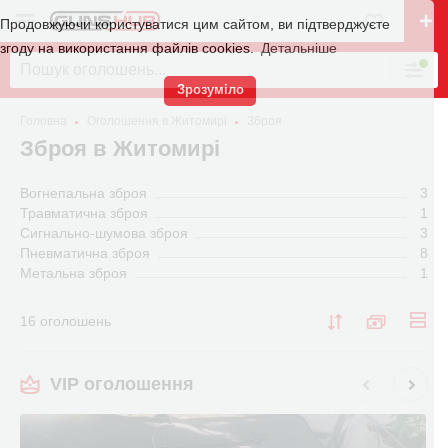
Продовжуючи користуватися цим сайтом, ви підтверджуєте
згоду на використання файлів cookies.
Детальніше
Зрозуміло
Головна
Оголошення в Житомирі
Зброя
Зброя в Житомирі
Вогнепальна зброя
3
Травматична зброя
1
Сигнально-шумова зброя
3
Пневматична зброя
8
Метальна зброя
1
16 оголошень
VIP оголошення