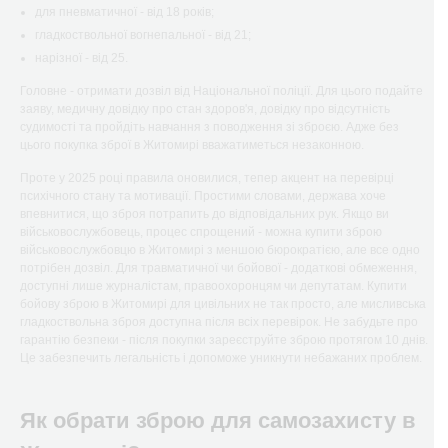
для пневматичної - від 18 років;
гладкоствольної вогнепальної - від 21;
нарізної - від 25.
Головне - отримати дозвіл від Національної поліції. Для цього подайте
заяву, медичну довідку про стан здоров'я, довідку про відсутність
судимості та пройдіть навчання з поводження зі зброєю. Адже без
цього покупка зброї в Житомирі вважатиметься незаконною.
Проте у 2025 році правила оновилися, тепер акцент на перевірці
психічного стану та мотивації. Простими словами, держава хоче
впевнитися, що зброя потрапить до відповідальних рук. Якщо ви
військовослужбовець, процес спрощений - можна купити зброю
військовослужбовцю в Житомирі з меншою бюрократією, але все одно
потрібен дозвіл. Для травматичної чи бойової - додаткові обмеження,
доступні лише журналістам, правоохоронцям чи депутатам. Купити
бойову зброю в Житомирі для цивільних не так просто, але мисливська
гладкоствольна зброя доступна після всіх перевірок. Не забудьте про
гарантію безпеки - після покупки зареєструйте зброю протягом 10 днів.
Це забезпечить легальність і допоможе уникнути небажаних проблем.
Як обрати зброю для самозахисту в