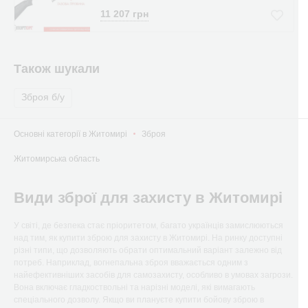
11 207 грн
Також шукали
Зброя б/у
Основні категорії в Житомирі
Зброя
Житомирська область
Види зброї для захисту в Житомирі
У світі, де безпека стає пріоритетом, багато українців замислюються
над тим, як купити зброю для захисту в Житомирі. На ринку доступні
різні типи, що дозволяють обрати оптимальний варіант залежно від
потреб. Наприклад, вогнепальна зброя вважається одним з
найефективніших засобів для самозахисту, особливо в умовах загрози.
Вона включає гладкоствольні та нарізні моделі, які вимагають
спеціального дозволу. Якщо ви плануєте купити бойову зброю в