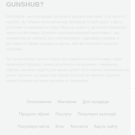
GUNSHUB?
GUNSHUB - це платформа, де купити зброю в Житомирі стає просто і
надійно. Тут зібрані оголошення від продавців по всій країні, з фото,
деталями та можливістю торгу. Якщо ви шукаєте, де купити зброю для
захисту в Житомирі, Gunshub пропонує широкий асортимент - від
пневматики до нарізної, все сертифіковано і відповідає нормам. А
доставка по Україні швидка та зручна, аби ви отримали товар без
затримок.
Тут можна вигідно купити зброю для самозахисту в Житомирі, адже
окрім нової продукції, можна розглянути оголошення з вживаною
зброєю, яка може підійти для ваших цілей і бути значно приємнішою за
ціною. Загалом, на нашій платформі Gunshub ви зможете зробити
процес покупки не лише зручним, а і легальним.
Оголошення
Магазини
Для продаців
Продати зброю
Послуги
Популярні категорії
Популярні міста
Блог
Контакти
Карта сайту