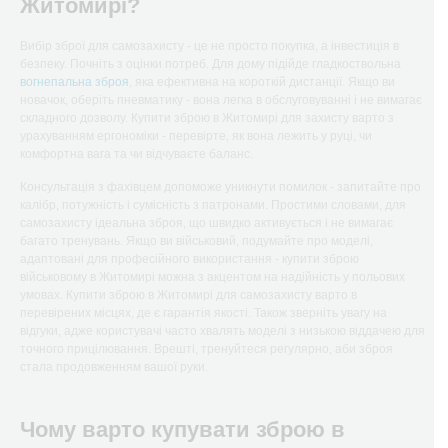
Житомирі?
Вибір зброї для самозахисту - це не просто покупка, а інвестиція в
безпеку. Почніть з оцінки потреб. Для дому підійде гладкоствольна
вогнепальна зброя
, яка ефективна на короткій дистанції. Якщо ви
новачок, оберіть пневматику - вона легка в обслуговуванні і не вимагає
складного дозволу. Купити зброю в Житомирі для захисту варто з
урахуванням ергономіки - перевірте, як вона лежить у руці, чи
комфортна вага та чи відчуваєте баланс.
Консультація з фахівцем допоможе уникнути помилок - запитайте про
калібр, потужність і сумісність з патронами. Простими словами, для
самозахисту ідеальна зброя, що швидко активується і не вимагає
багато тренувань. Якщо ви військовий, подумайте про моделі,
адаптовані для професійного використання - купити зброю
військовому в Житомирі можна з акцентом на надійність у польових
умовах. Купити зброю в Житомирі для самозахисту варто в
перевірених місцях, де є гарантія якості. Також зверніть увагу на
відгуки, адже користувачі часто хвалять моделі з низькою віддачею для
точного прицілювання. Врешті, тренуйтеся регулярно, аби зброя
стала продовженням вашої руки.
Чому варто купувати зброю в