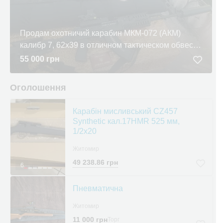
Продам охотничий карабин МКМ-072 (АКМ)
калибр 7, 62х39 в отличном тактическом обвесе +
глушитель
55 000 грн
Оголошення
Карабін мисливський CZ457
Synthetic кал.17HMR 525 мм,
1/2x20
Житомир
49 238.86 грн
6
Пневматична
Житомир
11 000 грн
Торг