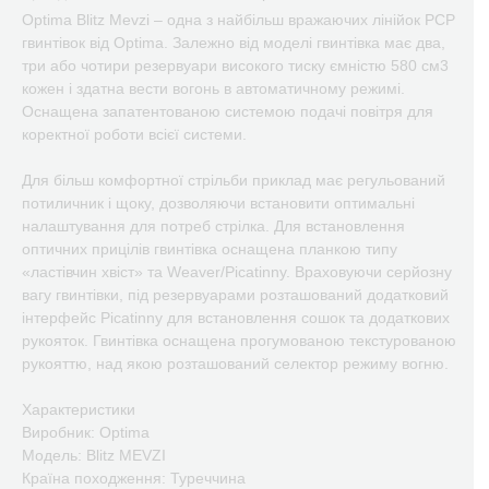
Optima Blitz Mevzi – одна з найбільш вражаючих лінійок PCP
гвинтівок від Optima. Залежно від моделі гвинтівка має два,
три або чотири резервуари високого тиску ємністю 580 см3
кожен і здатна вести вогонь в автоматичному режимі.
Оснащена запатентованою системою подачі повітря для
коректної роботи всієї системи.
Для більш комфортної стрільби приклад має регульований
потиличник і щоку, дозволяючи встановити оптимальні
налаштування для потреб стрілка. Для встановлення
оптичних прицілів гвинтівка оснащена планкою типу
«ластівчин хвіст» та Weaver/Picatinny. Враховуючи серйозну
вагу гвинтівки, під резервуарами розташований додатковий
інтерфейс Picatinny для встановлення сошок та додаткових
рукояток. Гвинтівка оснащена прогумованою текстурованою
рукояттю, над якою розташований селектор режиму вогню.
Характеристики
Виробник: Optima
Модель: Blitz MEVZI
Країна походження: Туреччина