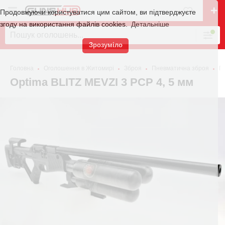
Продовжуючи користуватися цим сайтом, ви підтверджуєте
згоду на використання файлів cookies.
Детальніше
Зрозуміло
Головна
Оголошення в Житомирі
Зброя
Пневматична зброя
П
Optima BLITZ MEVZI 3 PCP 4, 5 мм