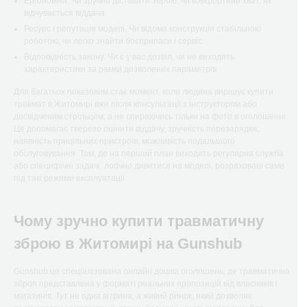
Ергономіка. Чи зручно діставати зброю, чи комфортний хват, як
відчувається віддача
Ресурс і репутація моделі. Чи відома конструкція стабільною
роботою, чи легко знайти боєприпаси і сервіс
Відповідність закону. Чи є у вас дозвіл, чи не виходять
характеристики за рамки дозволених параметрів
Для багатьох показовим стає момент, коли людина вирішує купити
травмат в Житомирі вже після консультації з інструктором або
досвідченим стрільцем, а не спираючись тільки на фото в оголошенні.
Це допомагає тверезо оцінити віддачу, зручність перезарядки,
наявність прицільних пристроїв, можливість подальшого
обслуговування. Там, де на перший план виходить регулярна служба
або специфічні задачі, логічно дивитися на моделі, розраховані саме
під такі режими експлуатації
Чому зручно купити травматичну
зброю в Житомирі на Gunshub
Gunshub це спеціалізована онлайн дошка оголошень, де травматична
зброя представлена у форматі реальних пропозицій від власників і
магазинів. Тут не одна вітрина, а живий ринок, який дозволяє