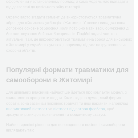
оформлений у встановленому порядку, а сама модель має підпадати
під дозволені до цивільного обігу категорії.
Окремо варто згадати сегмент, де використовується травматична
зброя для військовослужбовців в Житомирі. У певних випадках вона
доповнює основне озброєння, коли потрібно мати засіб обмеження дії
без застосування бойових боєприпасів. Подібні задачі частково
актуальні і там, де використовується травматична зброя для військових
в Житомирі у службових умовах, наприклад під час патрулювання чи
охорони об'єктів.
Популярні формати травматики для
самооборони в Житомирі
Для цивільних власників найчастіше йдеться про компактні моделі, з
якими можна працювати щодня. Коли людина думає, який формат
обрати, вона зазвичай порівнює травмат та інші варіанти, наприклад
пневматичний пістолет
чи
пістолет під патрон флобера
, щоб
зрозуміти різницю в призначенні та юридичному статусі.
Найпоширеніші рішення для повсякденного носіння і самооборони
виглядають так: