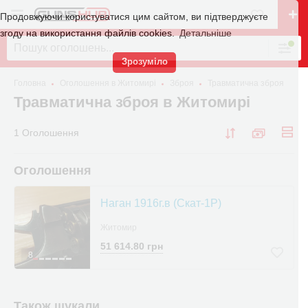
Продовжуючи користуватися цим сайтом, ви підтверджуєте
згоду на використання файлів cookies.
Детальніше
Зрозуміло
Головна
Оголошення в Житомирі
Зброя
Травматична зброя
Травматична зброя в Житомирі
1 Оголошення
Оголошення
Наган 1916г.в (Скат-1Р)
Житомир
51 614.80 грн
8
Також шукали