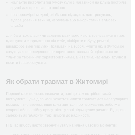
компактні пістолети під гумову кулю з магазином на кілька пострілів,
зручні для прихованого носіння
повнорозмірні моделі, які більше підходять для тренувань,
відпрацювання техніки, чергувань або використання в умовах
служби
Для багатьох власників важливо мати можливість тренуватися в тирі,
адаптувати спорядження під себе, підібрати кобуру, ремені,
швидкороз’ємні підсумки. Травматична зброя, купити яку в Житомирі
хочуть для повсякденного використання, зазвичай оцінюється не
тільки за технічними характеристиками, а й за тим, наскільки зручно її
носити і застосовувати.
Як обрати травмат в Житомирі
Перший крок це чесно визначити, навіщо вам потрібен такий
інструмент. Одне діло коли хочеться купити травмат для нерегулярних
поїздок пізно ввечері, інше коли йдеться про чергування, роботу в
охороні або постійну присутність у зоні підвищених ризиків. Від цього
залежить як габарити, так і вимоги до надійності.
Під час вибору варто звернути увагу на кілька базових моментів: