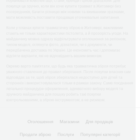
порівнювати комплектації, стани, бренди і цінові діапазони. Для
покупця це зручно, коли він хоче купити травмат в Житомирі без
посередників, бачити різницю між новими та вживаними зразками,
мати можливість поставити продавцю уточнювальні запитання.
Коли у планах купити травматичну зброю в Житомирі, важливими
стають не тільки характеристики пістолета, а й прозорість угоди. На
майданчику можна одразу відфільтрувати оголошення за регіоном,
типом моделі, оглянути фото, дізнатися, чи є документи, чи
передбачена доставка по Україні. Це економить час і допомагає
відсіяти варіанти, які не відповідають вашим вимогам.
Окремо варто пам'ятати, що будь яка травматична зброя потребує
уважного ставлення до правил зберігання. Після покупки власник сам
відповідає за те, щоб зброя зберігалася недоступно для дітей та
сторонніх і використовувалася тільки в рамках закону. Саме поєднання
легальної процедури оформлення, адекватного вибору моделі та
зручного майданчика для пошуку робить такі покупки
контрольованими, а зброю інструментом, а не ризиком.
Оголошення
Магазини
Для продаців
Продати зброю
Послуги
Популярні категорії