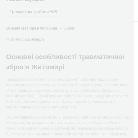
Травматична зброя Б/В
Основні категорії в Житомирі
Зброя
Житомирська область
Основні особливості травматичної
зброї в Житомирі
Травматика в Житомирі сприймається як проміжний варіант між
пневматикою та вогнепальною зброєю. Вона створена для обмеження
дії нападника за рахунок гумових куль, а не для ураження цілі на
великій дистанції. Такий формат обирають ті, хто думає про особисту
безпеку, але хоче залишатися в межах закону та працювати з
сертифіковано оформленими моделями.
Зброя травматична в Житомирі зазвичай повторює ергономіку бойових
пістолетів, що дозволяє тренувати хват, витяг з кобури, роботу зі
спуском. Важливий момент для будь якого власника легальна покупка.
Щоб купити травматичну зброю в Житомирі, потрібен чинний дозвіл,