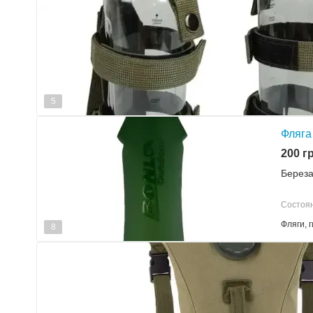
5
Фляга
200 гр
Берез
Состоян
Фляги, 
8