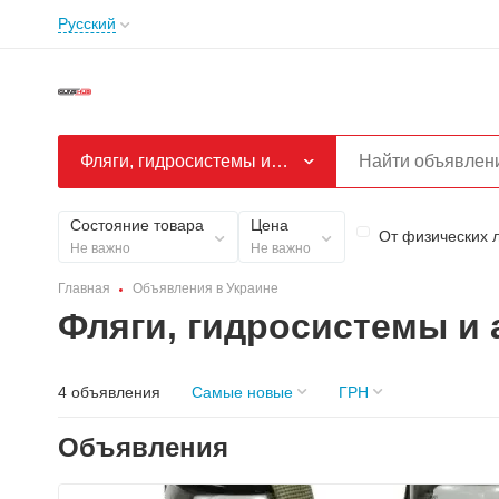
Русский
Фляги, гидросистемы и аксессуары
Состояние товара
Цена
От физических 
Не важно
Не важно
Главная
Объявления в Украине
Фляги, гидросистемы и 
4 объявления
Самые новые
ГРН
Объявления