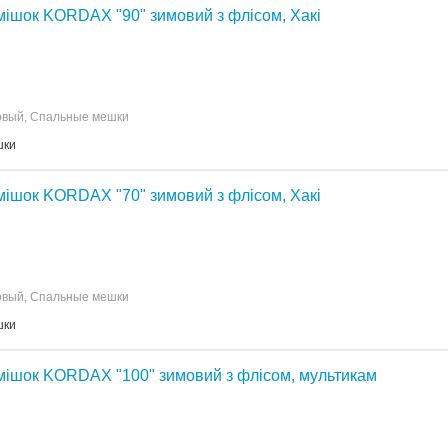
ішок KORDAX "90" зимовий з флісом, Хакі
овый, Спальные мешки
шки
ішок KORDAX "70" зимовий з флісом, Хакі
овый, Спальные мешки
шки
мішок KORDAX "100" зимовий з флісом, мультикам