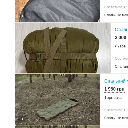
Состояние: Б\
Спальные ме
3
Спаль
3 000
Львов
Состоян
Спальн
Спальний м
1 950 грн
Терновка
Состояние: Н
Спальные ме
3