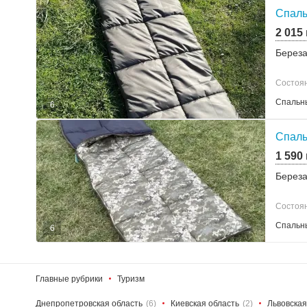
Спаль
2 015
Берез
Состоя
Спальн
6
Спаль
1 590
Берез
Состоя
Спальн
6
Главные рубрики
Туризм
Днепропетровская область
(6)
Киевская область
(2)
Львовская