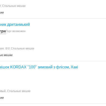
У, Спальные мешки
шки
ник дританмький
 грн
Торг возможен
ие: Б\У, Спальные мешки
ые мешки
ішок KORDAX "100" зимовий з флісом, Хакі
овый, Спальные мешки
шки