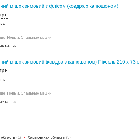
ний мішок зимовий з флісом (ковдра з капюшоном)
 грн
ань
ние: Новый, Спальные мешки
ые мешки
ний мішок зимовий (ковдра з капюшоном) Піксель 210 х 73 
 грн
ань
ние: Новый, Спальные мешки
ые мешки
 область
(1)
Харьковская область
(3)