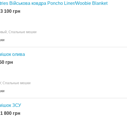
tries Військова ковдра Poncho Liner/Woobie Blanket
 3 100 грн
овый, Спальные мешки
шки
мішок олива
850 грн
У, Спальные мешки
шки
мішок ЗСУ
 1 800 грн