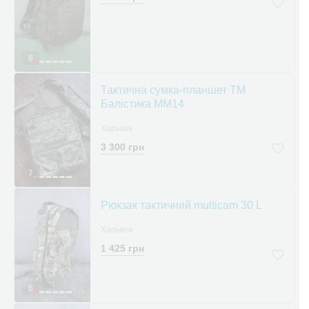
8
Тактична сумка-планшет ТМ
Балістика ММ14
Харьков
3 300 грн
7
Рюкзак тактичний multicam 30 L
Харьков
1 425 грн
6