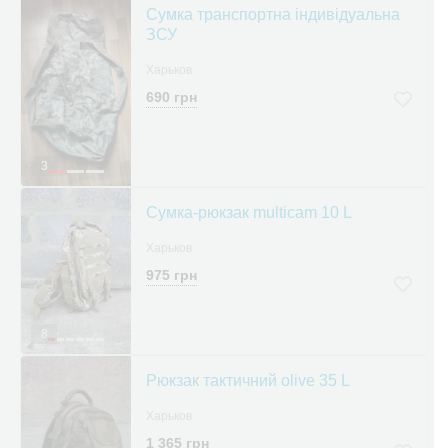
Сумка транспортна індивідуальна
ЗСУ
Харьков
690 грн
3
Сумка-рюкзак multicam 10 L
Харьков
975 грн
8
Рюкзак тактичний olive 35 L
Харьков
1 365 грн