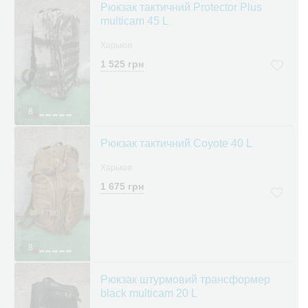
Рюкзак тактичний Protector Plus
multicam 45 L
Харьков
1 525 грн
8
Рюкзак тактичний Coyote 40 L
Харьков
1 675 грн
8
Рюкзак штурмовий трансформер
black multicam 20 L