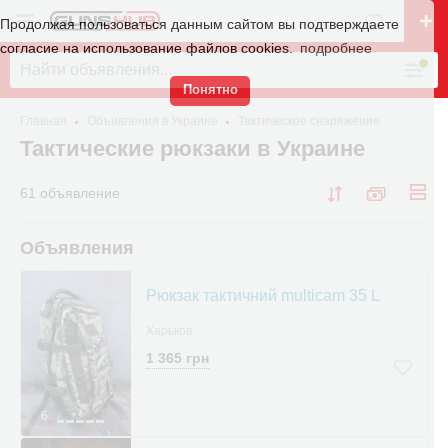
Продолжая пользоваться данным сайтом вы подтверждаете
согласие на использование файлов cookies.
подробнее
Понятно
Главная
Объявления в Украине
Тактическое снаряжение
Тактические рюкзаки в Украине
61 объявление
Объявления
Рюкзак тактичний multicam 35 L
Харьков
1 365 грн
6